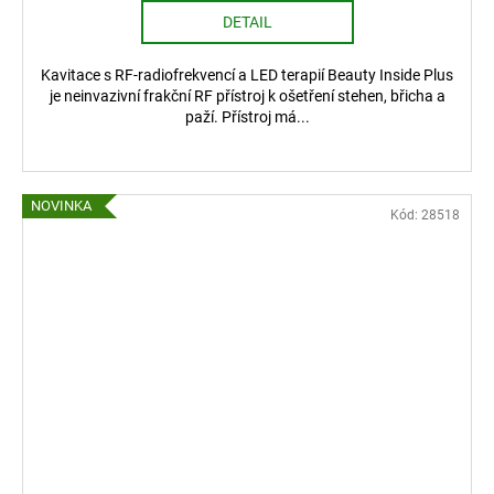
DETAIL
Kavitace s RF-radiofrekvencí a LED terapií Beauty Inside Plus
je neinvazivní frakční RF přístroj k ošetření stehen, břicha a
paží. Přístroj má...
NOVINKA
Kód:
28518