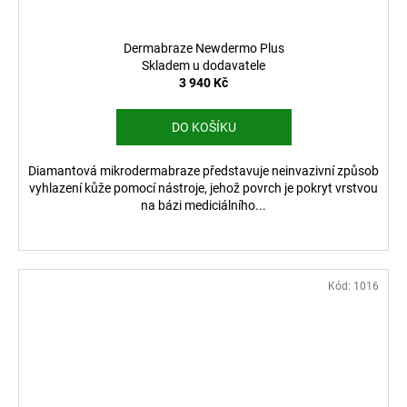
Dermabraze Newdermo Plus
Skladem u dodavatele
3 940 Kč
DO KOŠÍKU
Diamantová mikrodermabraze představuje neinvazivní způsob
vyhlazení kůže pomocí nástroje, jehož povrch je pokryt vrstvou
na bázi mediciálního...
Kód:
1016