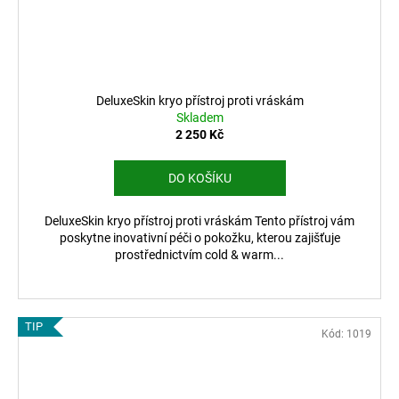
DeluxeSkin kryo přístroj proti vráskám
Skladem
2 250 Kč
DO KOŠÍKU
DeluxeSkin kryo přístroj proti vráskám Tento přístroj vám
poskytne inovativní péči o pokožku, kterou zajišťuje
prostřednictvím cold & warm...
TIP
Kód:
1019