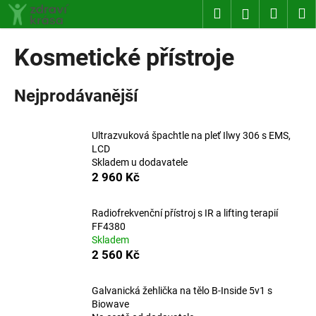
K
Přejít
Hledat
Nákup
M
Přihlášení
na
o
obsah
Zpět
Zpět
košík
š
Kosmetické přístroje
í
C
k
Nejprodávanější
o
p
o
Ultrazvuková špachtle na pleť Ilwy 306 s EMS,
t
LCD
Skladem u dodavatele
ř
2 960 Kč
e
b
Radiofrekvenční přístroj s IR a lifting terapií
u
FF4380
j
Skladem
2 560 Kč
e
t
Galvanická žehlička na tělo B-Inside 5v1 s
e
Biowave
n