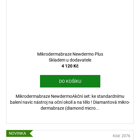
Mikrodermabraze Newdermo Plus
Skladem u dodavatele
4 120 Kč
DO KOŠÍKU
Mikrodermabraze NewdermoAkční set: ke standardnímu
balení navíc nástroj na oční okolí a na tělo ! Diamantová mikro-
dermabraze (diamond micro...
NOVINKA
Kód:
2076