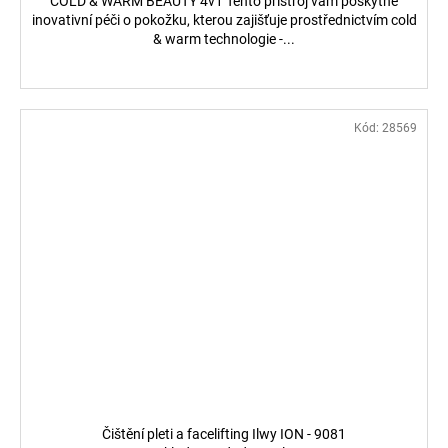
COLD & WARM BEAUTY 4v1 Tento přístroj vám poskytne
inovativní péči o pokožku, kterou zajišťuje prostřednictvím cold
& warm technologie -...
Kód:
28569
Čištění pleti a facelifting Ilwy ION - 9081