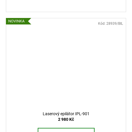
NOVINKA
Kód:
28939/BIL
Laserový epilátor IPL-901
2 980 Kč