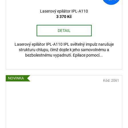
Laserový epilátor IPL-A110
3 370 Kč
DETAIL
Laserový epilátor IPL-A110 IPL světelný impulz narušuje
strukturu chlupu, čímž dojde k jeho samovolnému a
bezbolestnému vypadnutí. Epilace pomocí...
NOVINKA
Kód:
2061