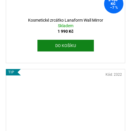
KČ
–7 %
Kosmetické zrcátko Lanaform Wall Mirror
Skladem
1 990 Kč
DO KOŠÍKU
TIP
Kód:
2322