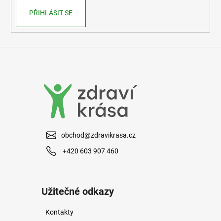
r
PŘIHLÁSIT SE
v
k
y
v
ý
p
i
s
u
obchod@zdravikrasa.cz
+420 603 907 460
Užitečné odkazy
Kontakty