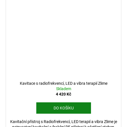
Kavitace s radiofrekvencí, LED a vibra terapií Zlime
Skladem
4 420 Kč
DO KOŠÍKU
Kavitační přístroj s Radiofrekvencí, LED terapií a vibra Zlime je
neinvazivní kavitační a frakční RF přístroj k ošetření stehen,