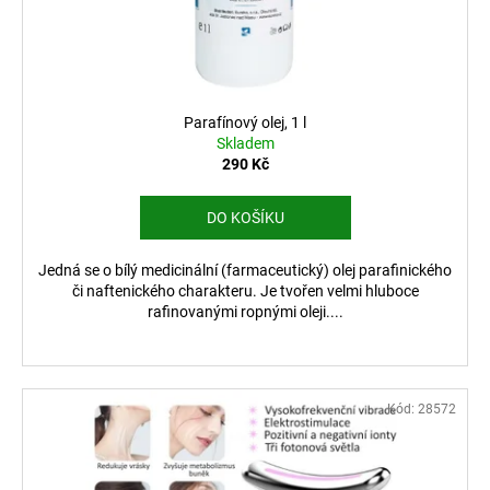
č
d
u
u
j
k
e
t
m
ů
e
Parafínový olej, 1 l
Skladem
290 Kč
VYHŘÍVANÉ
VLOŽKY
DO KOŠÍKU
DO
BOT
VV2
Jedná se o bílý medicinální (farmaceutický) olej parafinického
999
či naftenického charakteru. Je tvořen velmi hluboce
Kč
rafinovanými ropnými oleji....
Kód:
28572