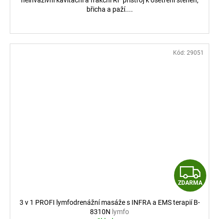
břicha a paží....
Kód:
29051
Z
ZDARMA
D
3 v 1 PROFI lymfodrenážní masáže s INFRA a EMS terapií B-
A
8310N
lymfo