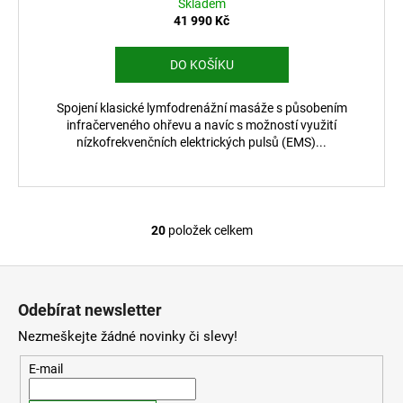
Skladem
R
41 990 Kč
M
DO KOŠÍKU
A
Spojení klasické lymfodrenážní masáže s působením
infračerveného ohřevu a navíc s možností využití
nízkofrekvenčních elektrických pulsů (EMS)...
20
položek celkem
O
v
Z
l
á
á
Odebírat newsletter
d
p
a
Nezmeškejte žádné novinky či slevy!
a
c
t
E-mail
í
í
p