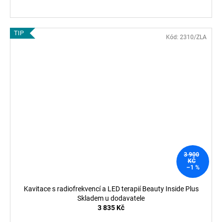
TIP
Kód:
2310/ZLA
3 900
KČ
–1 %
Kavitace s radiofrekvencí a LED terapií Beauty Inside Plus
Skladem u dodavatele
3 835 Kč