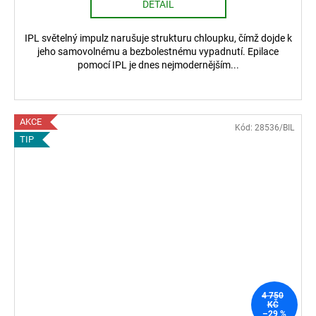
DETAIL
IPL světelný impulz narušuje strukturu chloupku, čímž dojde k
jeho samovolnému a bezbolestnému vypadnutí. Epilace
pomocí IPL je dnes nejmodernějším...
AKCE
Kód:
28536/BIL
TIP
4 750
KČ
–29 %