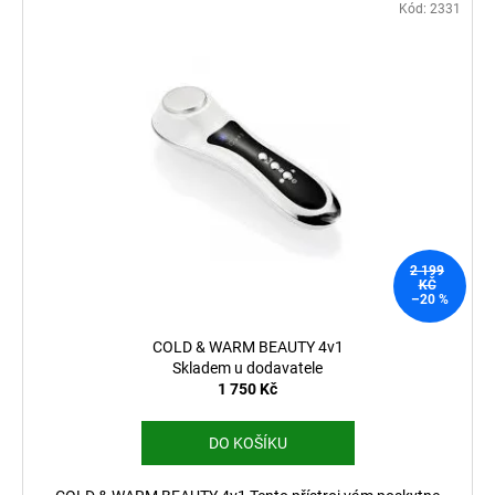
Kód:
2331
2 199
KČ
–20 %
COLD & WARM BEAUTY 4v1
Skladem u dodavatele
1 750 Kč
DO KOŠÍKU