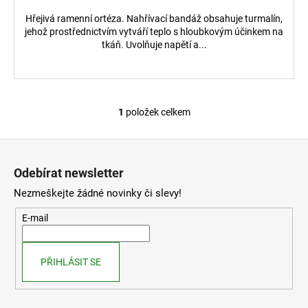
č
u
Hřejivá ramenní ortéza. Nahřívací bandáž obsahuje turmalín,
j
jehož prostřednictvím vytváří teplo s hloubkovým účinkem na
tkáň. Uvolňuje napětí a...
e
m
e
1
položek celkem
O
RAŠELINOVÝ
NOSIČ
v
TEPLA
Z
l
-
á
á
28X38
Odebírat newsletter
CM
d
p
a
Nezmeškejte žádné novinky či slevy!
303
a
Kč
c
t
E-mail
í
í
p
r
PŘIHLÁSIT SE
v
k
y