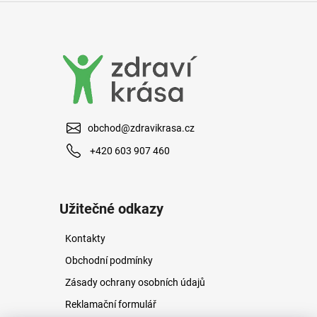
v
ý
p
i
s
u
obchod@zdravikrasa.cz
+420 603 907 460
Užitečné odkazy
Kontakty
Obchodní podmínky
Zásady ochrany osobních údajů
Reklamační formulář