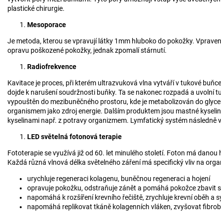
plastické chirurgie.
Mesoporace
Je metoda, kterou se vpravují látky 1mm hluboko do pokožky. Vpravení
opravu poškozené pokožky, jednak zpomalí stárnutí.
Radiofrekvence
Kavitace je proces, při kterém ultrazvuková vlna vytváří v tukové buňc
dojde k narušení soudržnosti buňky. Ta se nakonec rozpadá a uvolní tuk
vypouštěn do mezibuněčného prostoru, kde je metabolizován do glycer
organismem jako zdroj energie. Dalším produktem jsou mastné kyselin
kyselinami např. z potravy organizmem. Lymfatický systém následně vyl
LED světelná fotonová terapie
Fototerapie se využívá již od 60. let minulého století. Foton má danou
Každá různá vlnová délka světelného záření má specifický vliv na orga
urychluje regeneraci kolagenu, buněčnou regeneraci a hojení
opravuje pokožku, odstraňuje zánět a pomáhá pokožce zbavit 
napomáhá k rozšíření krevního řečiště, zrychluje krevní oběh a s
napomáhá replikovat tkáně kolagenních vláken, zvyšovat fibrobl