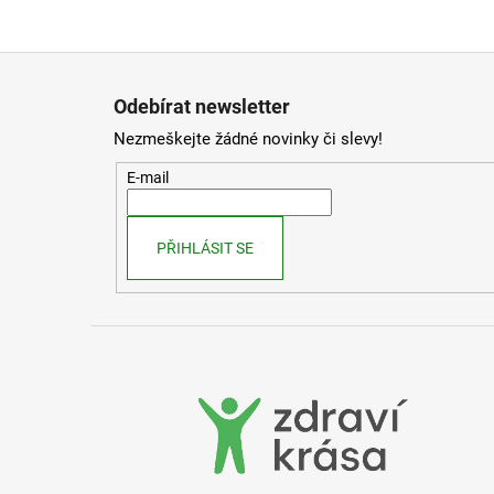
Z
á
Odebírat newsletter
p
Nezmeškejte žádné novinky či slevy!
a
t
E-mail
í
PŘIHLÁSIT SE