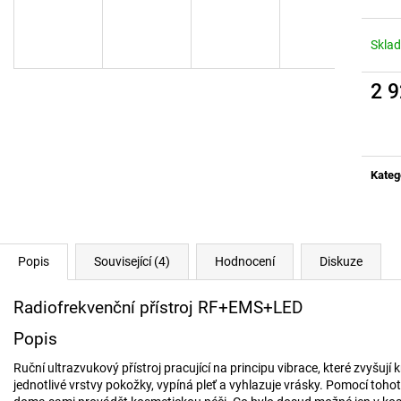
VYHŘÍVANÉ VLOŽKY DO BOT VV2
NASLOUCHÁTKO 
AXON
999 Kč
900 Kč
Skla
2 
Měrn
cena:
Kateg
Popis
Související (4)
Hodnocení
Diskuze
Radiofrekvenční přístroj RF+EMS+LED
Popis
Ruční ultrazvukový přístroj pracující na principu vibrace, které zvyšují
jednotlivé vrstvy pokožky, vypíná pleť a vyhlazuje vrásky. Pomocí toh