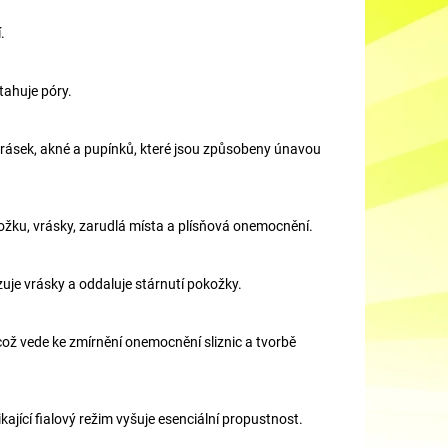
.
tahuje póry.
, vrásek, akné a pupínků, které jsou způsobeny únavou
ožku, vrásky, zarudlá místa a plísňová onemocnění.
zuje vrásky a oddaluje stárnutí pokožky.
 což vede ke zmírnění onemocnění sliznic a tvorbě
ající fialový režim vyšuje esenciální propustnost.