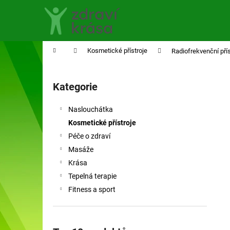
K
Přejít
na
o
obsah
Zpět
Zpět
š
do
do
í
Domů
Kosmetické přístroje
Radiofrekvenční př
obchodu
obchodu
k
P
o
Kategorie
Přeskočit
s
kategorie
t
Naslouchátka
r
Kosmetické přístroje
a
Péče o zdraví
n
Masáže
n
Krása
í
Tepelná terapie
p
Fitness a sport
a
n
e