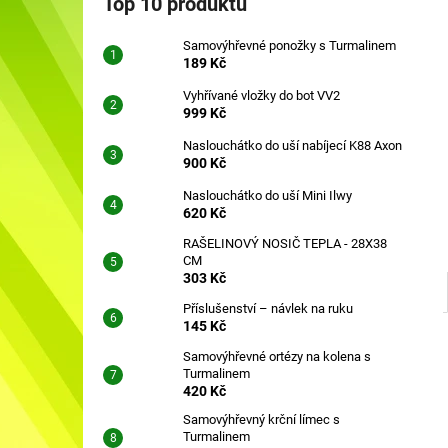
Top 10 produktů
SAMOVÝHŘEVNÉ PONOŽKY S
l
TURMALINEM
Samovýhřevné ponožky s Turmalinem
189 Kč
189 Kč
Vyhřívané vložky do bot VV2
999 Kč
Naslouchátko do uší nabíjecí K88 Axon
900 Kč
Naslouchátko do uší Mini Ilwy
620 Kč
RAŠELINOVÝ NOSIČ TEPLA - 28X38
CM
303 Kč
Příslušenství – návlek na ruku
145 Kč
Samovýhřevné ortézy na kolena s
Turmalinem
420 Kč
Samovýhřevný krční límec s
Turmalinem