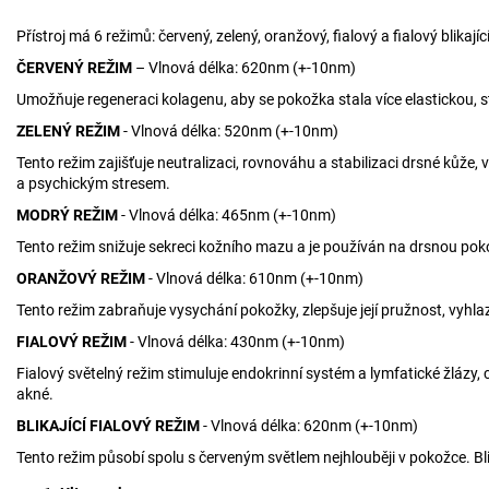
Přístroj má 6 režimů: červený, zelený, oranžový, fialový a fialový blikající
ČERVENÝ REŽIM
– Vlnová délka: 620nm (+-10nm)
Umožňuje regeneraci kolagenu, aby se pokožka stala více elastickou, s
ZELENÝ REŽIM
- Vlnová délka: 520nm (+-10nm)
Tento režim zajišťuje neutralizaci, rovnováhu a stabilizaci drsné kůže
a psychickým stresem.
MODRÝ REŽIM
- Vlnová délka: 465nm (+-10nm)
Tento režim snižuje sekreci kožního mazu a je používán na drsnou pok
ORANŽOVÝ REŽIM
- Vlnová délka: 610nm (+-10nm)
Tento režim zabraňuje vysychání pokožky, zlepšuje její pružnost, vyhla
FIALOVÝ REŽIM
- Vlnová délka: 430nm (+-10nm)
Fialový světelný režim stimuluje endokrinní systém a lymfatické žlázy,
akné.
BLIKAJÍCÍ FIALOVÝ REŽIM
- Vlnová délka: 620nm (+-10nm)
Tento režim působí spolu s červeným světlem nejhlouběji v pokožce. Blik