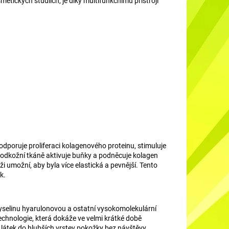
tických studiích, je díky multifunkčnímu přístroji
dporuje proliferaci kolagenového proteinu, stimuluje
 podkožní tkáně aktivuje buňky a podněcuje kolagen
i umožní, aby byla více elastická a pevnější. Tento
k.
kyselinu hyarulonovou a ostatní vysokomolekulární
 technologie, která dokáže ve velmi krátké době
látek do hlubších vrstev pokožky bez návštěvy