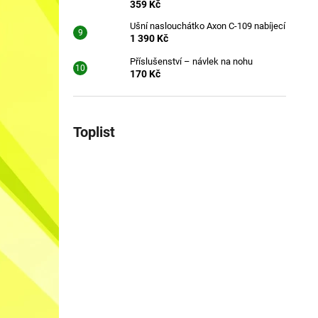
359 Kč
Ušní naslouchátko Axon C-109 nabíjecí
1 390 Kč
Příslušenství – návlek na nohu
170 Kč
Toplist