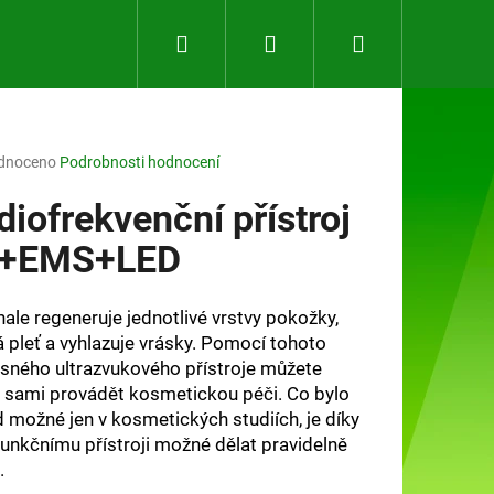
Hledat
Přihlášení
Nákupní
košík
rné
dnoceno
Podrobnosti hodnocení
ení
tu
diofrekvenční přístroj
+EMS+LED
ček.
ale regeneruje jednotlivé vrstvy pokožky,
á pleť a vyhlazuje vrásky. Pomocí tohoto
sného ultrazvukového přístroje můžete
sami provádět kosmetickou péči. Co bylo
 možné jen v kosmetických studiích, je díky
Následující
funkčnímu přístroji možné dělat pravidelně
.