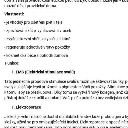
doma sami provádět kosmetickou péči. Co bylo dosud možné jen v kosme
možné dělat pravidelně doma.
Vlastnosti:
- je vhodný pro ošetření pleti i těla
- zpevňování kůže, vyhlazování vrásek
- zvyšuje krevní oběh, okysličuje tkáně
- regeneruje jednotlivé vrstvy pokožky
- kosmetická péče z pohodlí domova
Funkce:
EMS (Elektrická stimulace svalů)
Tato jedinečná proudová stimulace svalů umožňuje aktivovat buňky, po
svaly a zajišťuje lepší pružnost a pigmentaci Vaší pokožky. Stimulace
k tomu, aby se přeskupoval. Díky tomu se vytváří nový kolagen, jenž kůž
přístroj dokáže zkrášlit a omladit Vaši pleť a pokožku bez vedlejších rizi
Elektroporace
Jelikož je velmi náročně dostat do hlubších vrstev kůže prokolagen a 
složky, užívá se pro omlazující efekt injekcí. Elektroporace je speciální
vytvořit póry mezi buňkami. Tyto póry umožňuji vstup výše uvedených 