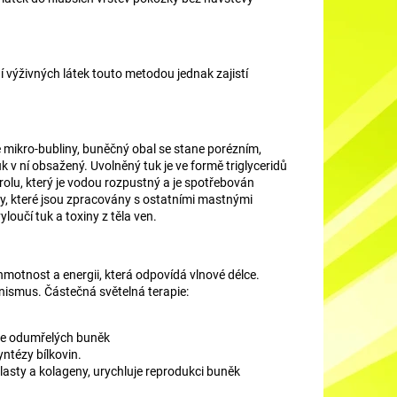
 výživných látek touto metodou jednak zajistí
e mikro-bubliny, buněčný obal se stane porézním,
 v ní obsažený. Uvolněný tuk je ve formě triglyceridů
olu, který je vodou rozpustný a je spotřebován
y, které jsou zpracovány s ostatními mastnými
oučí tuk a toxiny z těla ven.
 hmotnost a energii, která odpovídá vlnové délce.
nismus. Částečná světelná terapie:
se odumřelých buněk
yntézy bílkovin.
asty a kolageny, urychluje reprodukci buněk