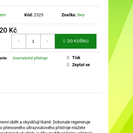
DO UŠÍ NABÍJECÍ K88
dem
Kód:
2325
Značka:
Ilwy
920 Kč
á
DO KOŠÍKU
Tisk
orie
:
Kosmetické přístroje
Zeptat se
 krevní oběh a okysličují tkáně. Dokonale regeneruje
oto přenosného ultrazvukového přístroje můžete