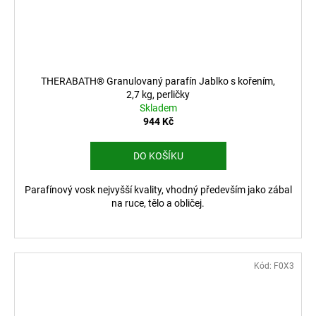
THERABATH® Granulovaný parafín Jablko s kořením,
2,7 kg, perličky
Skladem
944 Kč
DO KOŠÍKU
Parafínový vosk nejvyšší kvality, vhodný především jako zábal
na ruce, tělo a obličej.
Kód:
F0X3