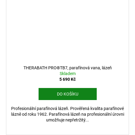
THERABATH PRO®TB7, parafínová vana, lázeň
Skladem
5 690 Kč
DO KOŠÍKU
Profesionální parafínová lázeň. Prověřená kvalita parafínové
lázně od roku 1962. Parafínová lázeň na profesionální úrovni
umožňuje nepřetržitý...