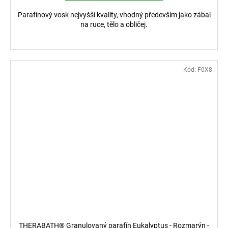
Parafínový vosk nejvyšší kvality, vhodný především jako zábal
na ruce, tělo a obličej.
Kód:
F0X8
THERABATH® Granulovaný parafín Eukalyptus - Rozmarýn -