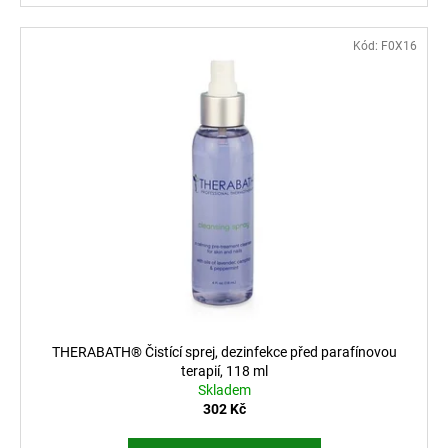
Kód:
F0X16
THERABATH® Čistící sprej, dezinfekce před parafínovou
terapií, 118 ml
Skladem
302 Kč