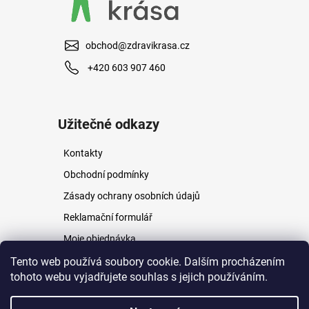
u
obchod@zdravikrasa.cz
+420 603 907 460
Užitečné odkazy
Kontakty
Obchodní podmínky
Zásady ochrany osobních údajů
Reklamační formulář
Moje objednávka
Napište nám
Tento web používá soubory cookie. Dalším procházením
tohoto webu vyjadřujete souhlas s jejich používáním.