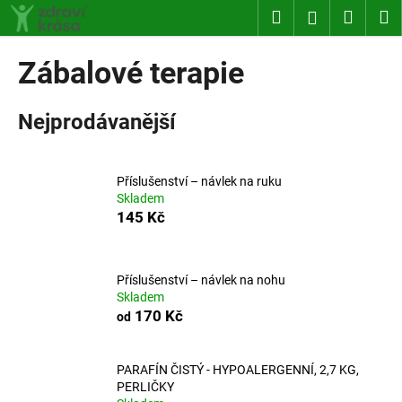
K
Přejít
Hledat
Nákup
M
Přihlášení
na
o
obsah
Zpět
Zpět
košík
š
Zábalové terapie
í
C
k
Nejprodávanější
o
p
o
Příslušenství – návlek na ruku
t
Skladem
ř
145 Kč
e
b
u
Příslušenství – návlek na nohu
Skladem
j
170 Kč
od
e
t
PARAFÍN ČISTÝ - HYPOALERGENNÍ, 2,7 KG,
e
PERLIČKY
n