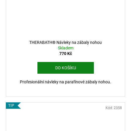
THERABATH® Návleky na zábaly nohou
Skladem
770 Kč
DO KOŠÍKU
Profesionální návleky na parafínové zábaly nohou.
TIP
Kód:
2358