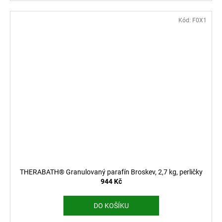
Kód:
F0X1
THERABATH® Granulovaný parafín Broskev, 2,7 kg, perličky
944 Kč
DO KOŠÍKU