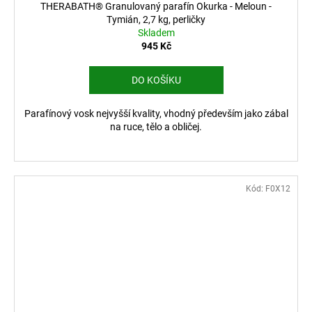
THERABATH® Granulovaný parafín Okurka - Meloun -
Tymián, 2,7 kg, perličky
Skladem
945 Kč
DO KOŠÍKU
Parafínový vosk nejvyšší kvality, vhodný především jako zábal
na ruce, tělo a obličej.
Kód:
F0X12