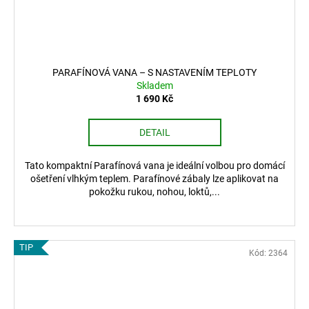
PARAFÍNOVÁ VANA – S NASTAVENÍM TEPLOTY
Skladem
1 690 Kč
DETAIL
Tato kompaktní Parafínová vana je ideální volbou pro domácí
ošetření vlhkým teplem. Parafínové zábaly lze aplikovat na
pokožku rukou, nohou, loktů,...
TIP
Kód:
2364