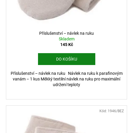
č
d
u
u
j
k
e
t
m
ů
e
Příslušenství – návlek na ruku
Skladem
145 Kč
VYHŘÍVANÉ
VLOŽKY
DO KOŠÍKU
DO
BOT
VV2
Příslušenství – návlek na ruku Návlek na ruku k parafinovým
999
vanám – 1 kus Měkký textilní návlek na ruku pro maximální
Kč
udržení teploty
Kód:
1946/BEZ