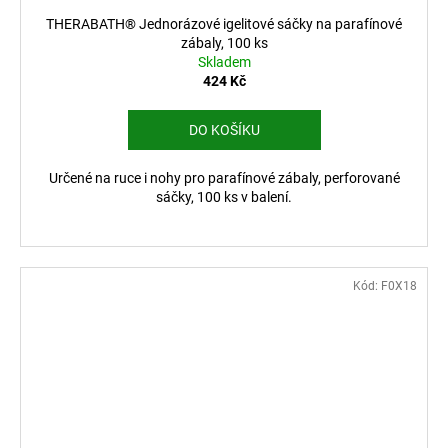
THERABATH® Jednorázové igelitové sáčky na parafínové
zábaly, 100 ks
Skladem
424 Kč
DO KOŠÍKU
Určené na ruce i nohy pro parafínové zábaly, perforované
sáčky, 100 ks v balení.
Kód:
F0X18