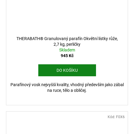
THERABATH® Granulovaný parafín Okvětní lístky růže,
2,7 kg, perličky
Skladem
945 Kč
DO KOŠÍKU
Parafínový vosk nejvyšší kvality, vhodný především jako zábal
na ruce, tělo a obličej.
Kód:
F0X6