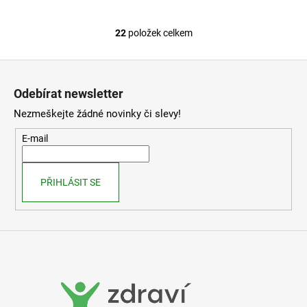
22
položek celkem
O
v
Z
l
á
á
Odebírat newsletter
d
p
a
Nezmeškejte žádné novinky či slevy!
a
c
t
E-mail
í
í
p
r
PŘIHLÁSIT SE
v
k
y
v
ý
p
i
s