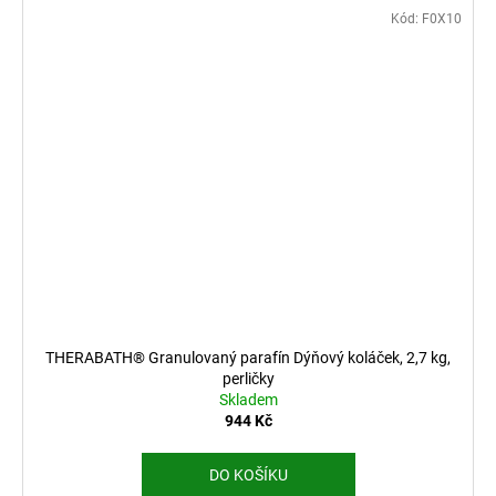
Kód:
F0X10
THERABATH® Granulovaný parafín Dýňový koláček, 2,7 kg,
perličky
Skladem
944 Kč
DO KOŠÍKU