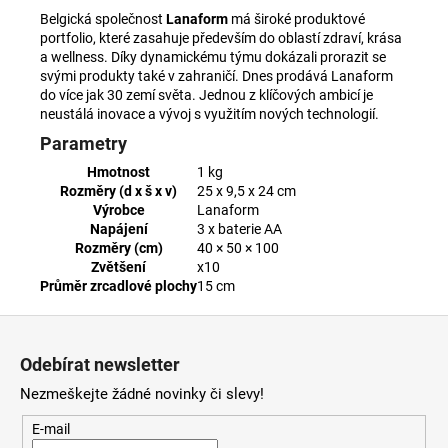
Belgická společnost
Lanaform
má široké produktové
portfolio, které zasahuje především do oblastí zdraví, krása
a wellness. Díky dynamickému týmu dokázali prorazit se
svými produkty také v zahraničí. Dnes prodává Lanaform
do více jak 30 zemí světa. Jednou z klíčových ambicí je
neustálá inovace a vývoj s využitím nových technologií.
Parametry
Hmotnost
1 kg
Rozměry (d x š x v)
25 x 9,5 x 24 cm
Výrobce
Lanaform
Napájení
3 x baterie AA
Rozměry (cm)
40 × 50 × 100
Zvětšení
x10
Průměr zrcadlové plochy
15 cm
Z
á
Odebírat newsletter
p
Nezmeškejte žádné novinky či slevy!
a
t
E-mail