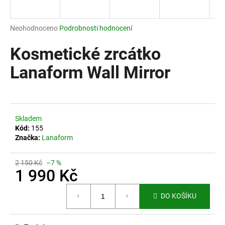
a
j
Průměrné
Neohodnoceno
Podrobnosti hodnocení
í
hodnocení
produktu
Kosmetické zrcátko
t
je
?
0,0
Lanaform Wall Mirror
z
5
hvězdiček.
HLEDAT
Skladem
Kód:
155
Značka:
Lanaform
D
2 150 Kč
–7 %
o
1 990 Kč
p
Měrná
o
DO KOŠÍKU
cena:
r
u