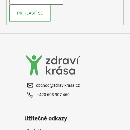
í
PŘIHLÁSIT SE
obchod@zdravikrasa.cz
+420 603 907 460
Užitečné odkazy