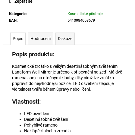
č
Zeptat se
u
j
Kategorie
:
Kosmetické přístroje
e
EAN
:
5410984058679
m
e
Popis
Hodnocení
Diskuze
UŠNÍ
Popis produktu:
NASLOUCHÁTKO
AXON
Kosmetické zrcátko s velkým desetinásobným zvětšením
C-
109
Lanaform Wall Mirror je určeno k připevnění na zeď. Má dvě
NABÍJECÍ
ramena spojená otočnými klouby, díky nimž lze zrcátko
připravit do nejvhodnější pozice. LED osvětlení zlepšuje
1
viditelnost tváře během úpravy nebo líčení.
390
Kč
Vlastnosti:
LED osvětlení
Desetinásobné zvětšení
Pohyblivé rameno
Naklápěcí plocha zrcadla