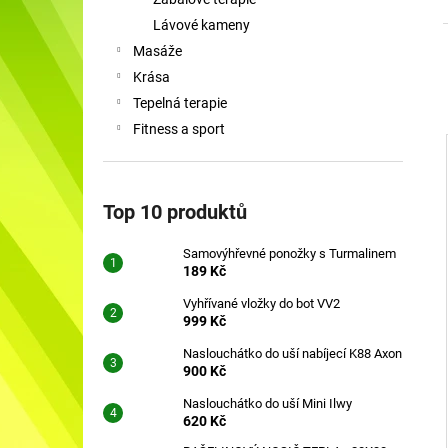
SAMOVÝHŘEVNÉ PONOŽKY S
l
TURMALINEM
Lávové kameny
189 Kč
Masáže
Krása
Tepelná terapie
Fitness a sport
i
Top 10 produktů
Samovýhřevné ponožky s Turmalinem
189 Kč
Vyhřívané vložky do bot VV2
999 Kč
Naslouchátko do uší nabíjecí K88 Axon
900 Kč
Naslouchátko do uší Mini Ilwy
620 Kč