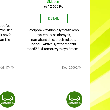
Skladem
12 655 Kč
od
DETAIL
 popředí
ůznějších
Podpora krevního a lymfatického
ek navíc
systému v oslabených,
ami, je
namáhaných částech rukou a
nohou. Aktivní lymfodrenážní
masáž čtyřkomorovým systémem...
Kód:
174/M
Kód:
29092/M
Z
Z
ZDARMA
ZDARMA
D
D