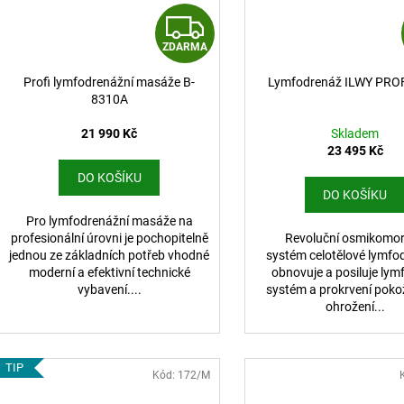
Z
ZDARMA
D
Profi lymfodrenážní masáže B-
Lymfodrenáž ILWY PROF
A
8310A
R
21 990 Kč
Skladem
23 495 Kč
M
DO KOŠÍKU
DO KOŠÍKU
A
Pro lymfodrenážní masáže na
profesionální úrovni je pochopitelně
Revoluční osmikomo
jednou ze základních potřeb vhodné
systém celotělové lymfo
moderní a efektivní technické
obnovuje a posiluje lym
vybavení....
systém a prokrvení poko
ohrožení...
TIP
Kód:
172/M