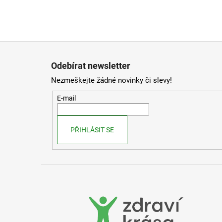
Z
á
Odebírat newsletter
p
Nezmeškejte žádné novinky či slevy!
a
t
E-mail
í
PŘIHLÁSIT SE