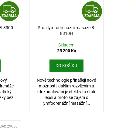
Z
Z
ZDARMA
ZDARMA
D
D
I 3300
Profi lymfodrenážní masáže B-
A
A
8310H
R
R
Skladem
25 200 Kč
M
M
DO KOŠÍKU
A
A
rový
Nové technologie přinášejí nové
drenáže
možnosti, dalším rozvíjením a
fatický
zdokonalování je efektivita stále
žky bez
lepší a proto se zájem o
lymfodrenážní masážní...
Kód:
29050