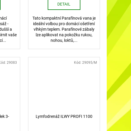
DETAIL
mácí
Tato kompaktní Parafínová vana je
sáž -
ideální volbou pro domácí ošetření
dušší a
vlhkým teplem. Parafínové zábaly
írnit vaše
lze aplikovat na pokožku rukou,
í...
nohou, loktů,...
Kód:
29083
Kód:
29095/M
ek 3-
Lymfodrenáž ILWY PROFI 1100