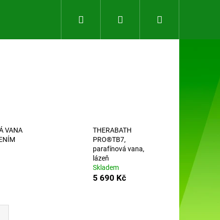
Hledat
Přihlášení
Nákupní
košík
Á VANA
THERABATH
VENÍM
PRO®TB7,
parafínová vana,
lázeň
Skladem
5 690 Kč
Následující