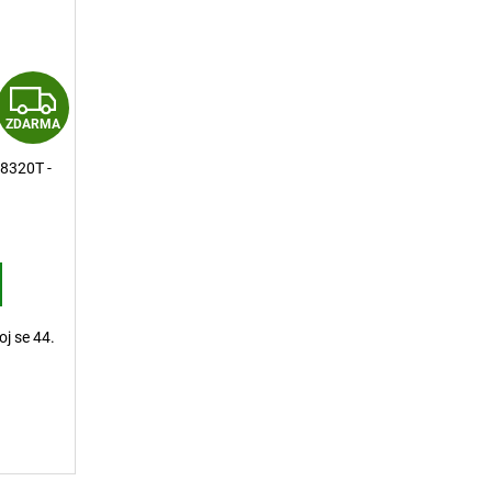
Z
ZDARMA
D
-8320T -
A
R
M
A
oj se 44.