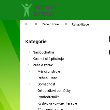
K
Přejít
na
o
obsah
Zpět
Zpět
š
do
do
í
Domů
Péče o zdraví
Rehabilitace
obchodu
obchodu
k
P
o
Kategorie
Přeskočit
s
kategorie
t
Naslouchátka
r
Kosmetické přístroje
a
Péče o zdraví
n
Měřící přístroje
n
Rehabilitace
í
Domácnost
p
Ortopedické pomůcky
a
Lymfodrenáže
n
Kyslíková - oxygen terapie
e
Zábalové terapie