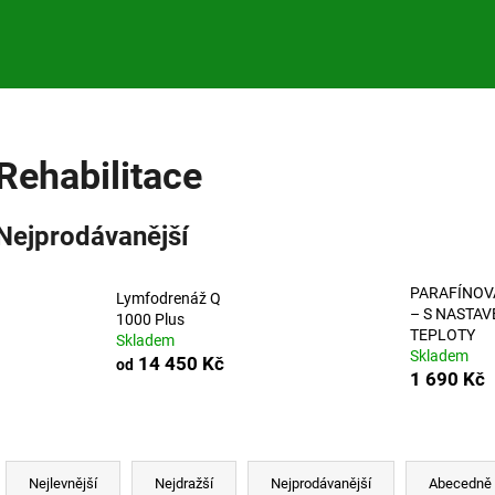
Co potřebujete najít?
Rehabilitace
HLEDAT
Nejprodávanější
PARAFÍNOV
Doporučujeme
Lymfodrenáž Q
– S NASTA
1000 Plus
TEPLOTY
Skladem
Skladem
14 450 Kč
od
1 690 Kč
Ř
a
Nejlevnější
Nejdražší
Nejprodávanější
Abecedně