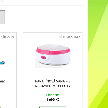
DO UŠÍ NABÍJECÍ K88
Kód:
2049
Kód:
2355/MOD
mácí
PARAFÍNOVÁ VANA – S
NASTAVENÍM TEPLOTY
Skladem
1 690 Kč