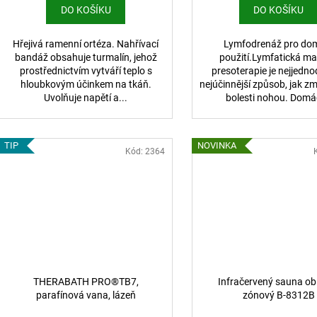
DO KOŠÍKU
DO KOŠÍKU
Hřejivá ramenní ortéza. Nahřívací
Lymfodrenáž pro do
bandáž obsahuje turmalín, jehož
použití.Lymfatická ma
prostřednictvím vytváří teplo s
presoterapie je nejjedno
hloubkovým účinkem na tkáň.
nejúčinnější způsob, jak zm
Uvolňuje napětí a...
bolesti nohou. Domác
TIP
NOVINKA
Kód:
2364
THERABATH PRO®TB7,
Infračervený sauna obl
parafínová vana, lázeň
zónový B-8312B