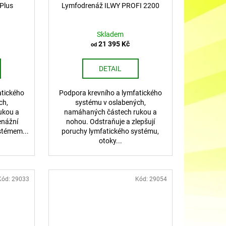
Plus
Lymfodrenáž ILWY PROFI 2200
A
A
R
R
Skladem
21 395 Kč
od
M
M
DETAIL
A
A
atického
Podpora krevního a lymfatického
ch,
systému v oslabených,
ukou a
namáhaných částech rukou a
enážní
nohou. Odstraňuje a zlepšují
témem...
poruchy lymfatického systému,
otoky...
Kód:
29033
Kód:
29054