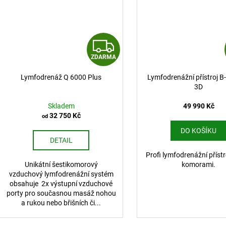
Z
ZDARMA
D
Lymfodrenáž Q 6000 Plus
Lymfodrenážní přístroj B
A
3D
R
Skladem
49 990 Kč
32 750 Kč
od
M
DO KOŠÍKU
DETAIL
A
Profi lymfodrenážní přístr
Unikátní šestikomorový
komorami.
vzduchový lymfodrenážní systém
obsahuje 2x výstupní vzduchové
porty pro současnou masáž nohou
a rukou nebo břišních či...