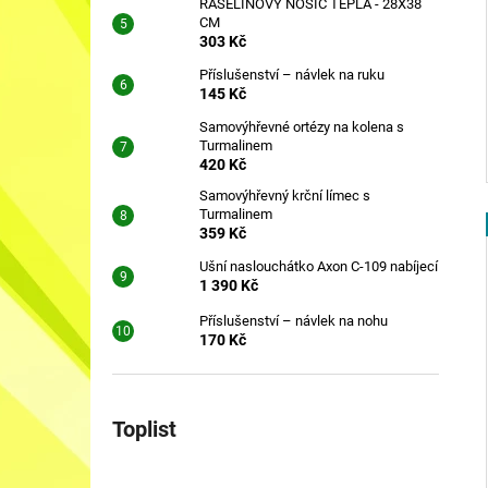
RAŠELINOVÝ NOSIČ TEPLA - 28X38
CM
303 Kč
Příslušenství – návlek na ruku
145 Kč
Samovýhřevné ortézy na kolena s
Turmalinem
420 Kč
Samovýhřevný krční límec s
Turmalinem
359 Kč
Ušní naslouchátko Axon C-109 nabíjecí
1 390 Kč
Příslušenství – návlek na nohu
170 Kč
Toplist