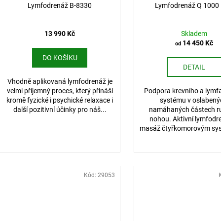
Lymfodrenáž B-8330
Lymfodrenáž Q 1000 
A
R
13 990 Kč
Skladem
14 450 Kč
od
M
DO KOŠÍKU
DETAIL
A
Vhodně aplikovaná lymfodrenáž je
velmi příjemný proces, který přináší
Podpora krevního a lymf
kromě fyzické i psychické relaxace i
systému v oslabený
další pozitivní účinky pro náš...
namáhaných částech r
nohou. Aktivní lymfodr
masáž čtyřkomorovým sys
Kód:
29053