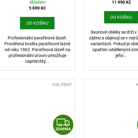
Skladem
11 990 Kč
5 690 Kč
DO KOŠÍKU
DO KOŠÍKU
Saunové obleky se drží v
Profesionální parafínová lázeň.
zájmu a objevují se v nejr
Prověřená kvalita parafínové lázně
variantách. Pokud je obl
od roku 1962. Parafínová lázeň na
opatřen oddělenými zón
profesionální úrovni umožňuje
jeho...
nepřetržitý...
Kód:
29047
Z
ZDARMA
D