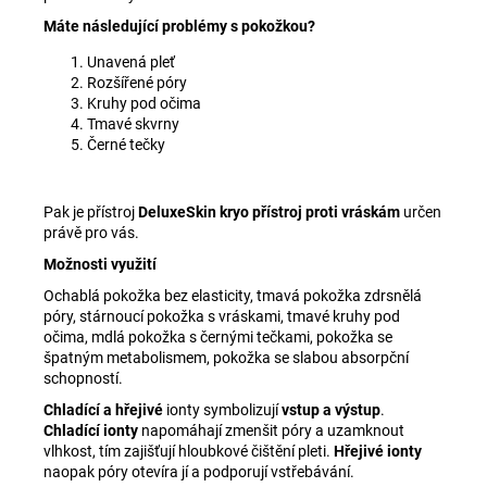
Máte následující problémy s pokožkou?
Unavená pleť
Rozšířené póry
Kruhy pod očima
Tmavé skvrny
Černé tečky
Pak je přístroj
DeluxeSkin kryo přístroj proti vráskám
určen
právě pro vás.
Možnosti využití
Ochablá pokožka bez elasticity, tmavá pokožka zdrsnělá
póry, stárnoucí pokožka s vráskami, tmavé kruhy pod
očima, mdlá pokožka s černými tečkami, pokožka se
špatným metabolismem, pokožka se slabou absorpční
schopností.
Chladící a hřejivé
ionty symbolizují
vstup a výstup
.
Chladící ionty
napomáhají zmenšit póry a uzamknout
vlhkost, tím zajišťují hloubkové čištění pleti.
Hřejivé ionty
naopak póry otevíra jí a podporují vstřebávání.