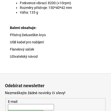
Frekvence vibrací: 8200 (+10rpm)
Rozměry přístroje: 150*40*42 mm
Váha: 135 g
Balení obsahuje:
Přístroj DeluxeSkin kryo
USB kabel pro nabíjení
Flanelový sáček
Uživatelský návod
Z
á
Odebírat newsletter
p
Nezmeškejte žádné novinky či slevy!
a
t
E-mail
í