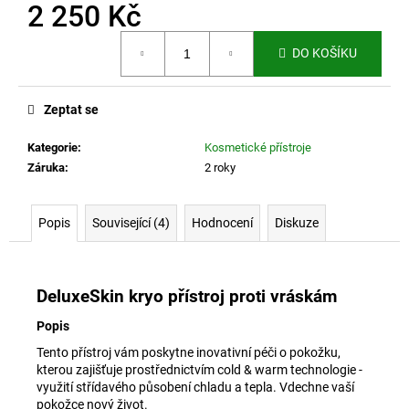
č
2 250 Kč
u
Měrná
j
DO KOŠÍKU
cena:
e
m
e
Zeptat se
Kategorie
:
Kosmetické přístroje
SAMOVÝHŘEVNÉ
Záruka
:
2 roky
ORTÉZY
NA
KOLENA
S
Popis
Související (4)
Hodnocení
Diskuze
TURMALINEM
420
Kč
DeluxeSkin kryo přístroj proti vráskám
Popis
Tento přístroj vám poskytne inovativní péči o pokožku,
kterou zajišťuje prostřednictvím cold & warm technologie -
využití střídavého působení chladu a tepla. Vdechne vaší
pokožce nový život.