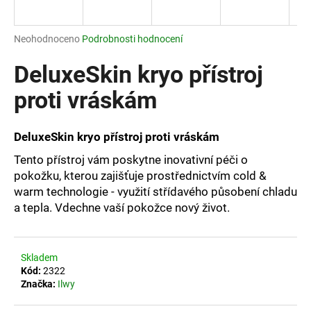
a
j
Průměrné
Neohodnoceno
Podrobnosti hodnocení
í
hodnocení
produktu
DeluxeSkin kryo přístroj
t
je
?
0,0
proti vráskám
z
5
hvězdiček.
DeluxeSkin kryo přístroj proti vráskám
Tento přístroj vám poskytne inovativní péči o
HLEDAT
pokožku, kterou zajišťuje prostřednictvím cold &
warm technologie - využití střídavého působení chladu
a tepla. Vdechne vaší pokožce nový život.
D
o
p
Skladem
o
Kód:
2322
r
Značka:
Ilwy
u