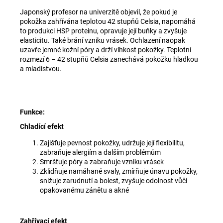
Japonský profesor na univerzitě objevil, že pokud je
pokožka zahřívána teplotou 42 stupňů Celsia, napomáhá
to produkci HSP proteinu, opravuje její buňky a zvyšuje
elasticitu. Také brání vzniku vrásek. Ochlazení naopak
uzavře jemné kožní póry a drží vlhkost pokožky. Teplotní
rozmezí 6 – 42 stupňů Celsia zanechává pokožku hladkou
a mladistvou.
Funkce:
Chladící efekt
Zajišťuje pevnost pokožky, udržuje její flexibilitu,
zabraňuje alergiím a dalším problémům
Smršťuje póry a zabraňuje vzniku vrásek
Zklidňuje namáhané svaly, zmírňuje únavu pokožky,
snižuje zarudnutí a bolest, zvyšuje odolnost vůči
opakovanému zánětu a akné
Zahřívací efekt