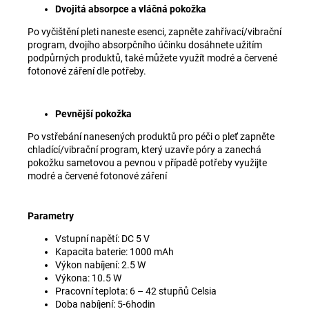
Dvojitá absorpce a vláčná pokožka
Po vyčištění pleti naneste esenci, zapněte zahřívací/vibrační
program, dvojího absorpčního účinku dosáhnete užitím
podpůrných produktů, také můžete využít modré a červené
fotonové záření dle potřeby.
Pevnější pokožka
Po vstřebání nanesených produktů pro péči o pleť zapněte
chladící/vibrační program, který uzavře póry a zanechá
pokožku sametovou a pevnou v případě potřeby využijte
modré a červené fotonové záření
Parametry
Vstupní napětí: DC 5 V
Kapacita baterie: 1000 mAh
Výkon nabíjení: 2.5 W
Výkona: 10.5 W
Pracovní teplota: 6 – 42 stupňů Celsia
Doba nabíjení: 5-6hodin