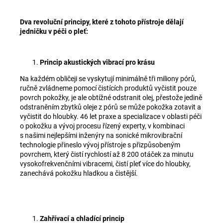
Dva revoluční principy, které z tohoto přístroje dělají
jedničku v péči o pleť:
Princip akustických vibrací pro krásu
Na každém obličeji se vyskytují minimálně tři miliony pórů,
ručně zvládneme pomocí čistících produktů vyčistit pouze
povrch pokožky, je ale obtížné odstranit olej, přestože jedině
odstraněním zbytků oleje z pórů se může pokožka zotavit a
vyčistit do hloubky. 46 let praxe a specializace v oblasti péči
o pokožku a vývoj procesu řízený experty, v kombinaci
s našimi nejlepšími inženýry na sonické mikrovibrační
technologie přineslo vývoj přístroje s přizpůsobeným
povrchem, který čistí rychlostí až 8 200 otáček za minutu
vysokofrekvenčními vibracemi, čistí pleť více do hloubky,
zanechává pokožku hladkou a čistější.
Zahřívací a chladící princip