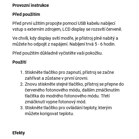
Provozní instrukce
Před použitím
Před první užitím propojte pomocí USB kabelu nabíjecí
vstup s externím zdrojem, LCD display se rozsvítí červeně.
Ve chvíli, kdy display svítí modře, je přístroj plně nabitý a
můžete ho odpojit z napájení. Nabíjení trvá 5 - 6 hodin.
Před použitím důkladně vyčistěte vaši pokožku.
Použití
Stiskněte tlačítko pro zapnutí, přístroj se začne
zahřívat a zůstane v první úrovni.
Znovu stiskněte stejné tlačítko, přístroj se přepne do
červeného fotonového módu, dalším zmáčknutím
tlačítka do modrého fotonového módu. Třetí
zmáčknutí vypne fotonový mód.
Stiskněte tlačítko pro ovládání teploty, kterým
můžete korigovat teplotu.
Efekty