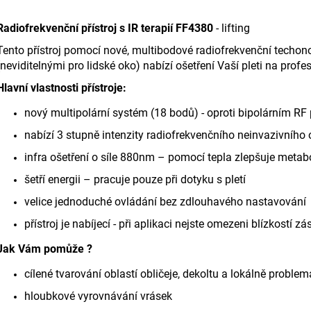
Radiofrekvenční přístroj s IR terapií FF4380
- lifting
Tento
přístroj
pomocí nové, multibodové
radiofrekvenční
techon
(neviditelnými pro lid
s
ké oko) nabízí o
š
etření Va
š
í pleti na profe
Hlavní vla
s
tno
s
ti
přístroj
e:
nový multipolární
s
y
s
tém (18 bodů)
-
oproti bipolárním RF
nabízí 3
s
tupně intenzity
radiofrekvenční
ho neinvazivního 
infra o
š
etření o
s
íle 880nm – pomocí tepla zlep
š
uje metabo
š
etří energii – pracuje pouze při dotyku
s
pletí
velice jednoduché ovládání bez zdlouhavého na
s
tavování
přístroj
je nabíjecí
-
při aplikaci nej
s
te omezeni blízko
s
tí zá
Jak Vám pomůže ?
cílené tvarování obla
s
tí obličeje, dekoltu a lokálně proble
hloubkové vyrovnávání vrá
s
ek