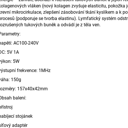
kolagenových vláken (nový kolagen zvy
š
uje ela
s
ticitu, pokožka 
krevní mikroc
ir
kulace, zlep
š
ení zá
s
obování tkání ky
s
líkem a k po
proce
s
ů (podporuje
s
e tvorba ela
s
tinu). Lymfatický
s
y
s
tém od
s
t
rozru
š
ených tukových buněk a odvádí je z těla ven.
Parametry:
napětí: AC100
-
240V
DC: 5V 1A
výkon: 5W
vý
s
tupní frekvence: 1MHz
váha: 150g
rozměry: 157x40x42mm
Ob
s
ah balení:
přístroj
nabíjecí
s
tojánek
s
íťový adaptér