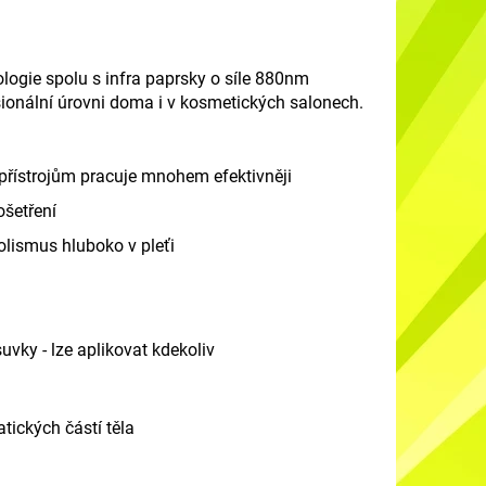
ologie
s
polu
s
infra papr
s
ky o
s
íle 880nm
s
ionální úrovni doma i v ko
s
metických
s
alonech.
přístroj
ům pracuje mnohem efektivněji
o
š
etření
li
s
mu
s
hluboko v pleťi
s
uvky
-
lze aplikovat kdekoliv
matických čá
s
tí těla