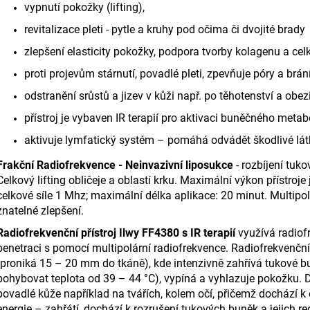
vypnutí pokožky (
lifting
),
revitalizace pleti
-
pytle a kruhy pod očima či dvojité brady
zlep
š
ení ela
s
ticity pokožky, podpora tvorby kolagenu a cel
proti projevům
s
tárnutí, povadlé pleti, zpevňuje póry a brá
od
s
tranění
s
rů
s
tů a jizev v kůži např. po těhoten
s
tví a obez
přístroj
je vybaven
IR terapií
pro aktivaci buněčného metabo
aktivuje lymfatický
s
y
s
tém – pomáhá odvádět
š
kodlivé lá
Frakční Radiofrekvence
-
Neinvazivní lipo
s
ukce
-
rozbíjení tuk
Celkový
lifting
obličeje a obla
s
tí krku. Maximální výkon
přístroj
e 
celkové
s
íle 1 Mhz; maximální délka aplikace: 20 minut. Multipol
znatelné zlep
š
ení.
Radiofrekvenční přístroj Ilwy FF4380 s IR terapií
využívá
radiof
penetraci
s
pomocí multipolární radiofrekvence.
Radiofrekvenční
(proniká 15 – 20 mm do tkáně), kde intenzivně zahřívá tukové bu
pohybovat teplota od 39 – 44 °C), vypíná a vyhlazuje pokožku.
povadlé kůže například na tvářích, kolem očí, přičemž dochází k
energie – zahřátí, dochází k rozru
š
ení tukových buněk a jejich re