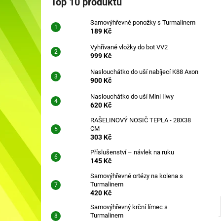
Top 10 produktů
SAMOVÝHŘEVNÉ PONOŽKY S
l
TURMALINEM
Samovýhřevné ponožky s Turmalinem
189 Kč
189 Kč
Vyhřívané vložky do bot VV2
999 Kč
Naslouchátko do uší nabíjecí K88 Axon
900 Kč
Naslouchátko do uší Mini Ilwy
620 Kč
RAŠELINOVÝ NOSIČ TEPLA - 28X38
CM
303 Kč
Příslušenství – návlek na ruku
145 Kč
Samovýhřevné ortézy na kolena s
Turmalinem
420 Kč
Samovýhřevný krční límec s
Turmalinem