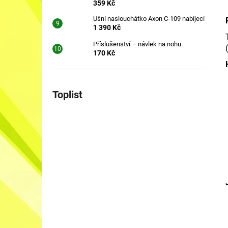
359 Kč
Ušní naslouchátko Axon C-109 nabíjecí
1 390 Kč
Příslušenství – návlek na nohu
170 Kč
Toplist