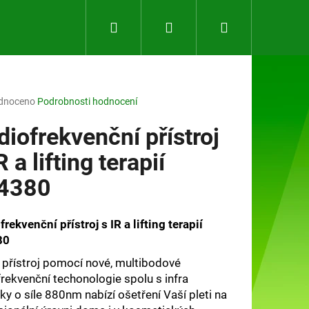
Hledat
Přihlášení
Nákupní
košík
rné
dnoceno
Podrobnosti hodnocení
ení
tu
diofrekvenční přístroj
R a lifting terapií
4380
ček.
rekvenční přístroj s IR a lifting terapií
80
 přístroj pomocí nové, multibodové
Následující
frekvenční techonologie spolu s infra
ky o síle 880nm nabízí ošetření Vaší pleti na