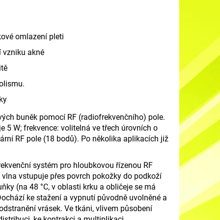
kové omlazení pleti
ní vzniku akné
itě
li
s
mu.
tky
ových buněk pomocí RF (
radiofrekvenční
ho) pole.
je 5 W; frekvence: volitelná ve třech úrovních o
ární RF pole (18 bodů). Po několika aplikacích již
rekvenční s
y
s
tém pro hloubkovou řízenou RF
vlna v
s
tupuje pře
s
povrch pokožky do podkoží
ňky (na 48 °C, v obla
s
ti krku a obličeje
s
e má
 Dochází ke
s
tažení a vypnutí původně uvolněné a
 od
s
tranění vrá
s
ek. Ve tkáni, vlivem pů
s
obení
di
s
tribuci, ke kontrakci a multiplikaci