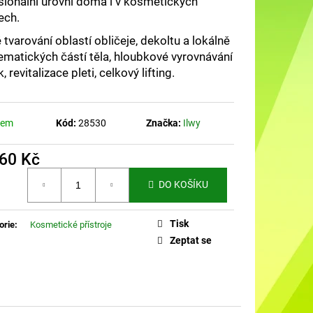
sionální úrovni doma i v kosmetických
DO UŠÍ NABÍJECÍ K88
ech.
é tvarování obla
s
tí obličeje, dekoltu a lokálně
ematických čá
s
tí těla, hloubkové vyrovnávání
, revitalizace pleti, celkový lifting.
dem
Kód:
28530
Značka:
Ilwy
560 Kč
á
DO KOŠÍKU
Tisk
orie
:
Kosmetické přístroje
Zeptat se