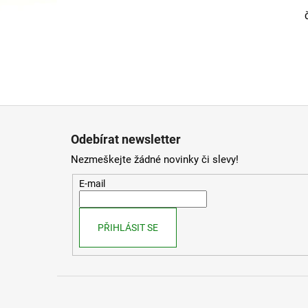
Z
á
Odebírat newsletter
p
Nezmeškejte žádné novinky či slevy!
a
t
E-mail
í
PŘIHLÁSIT SE