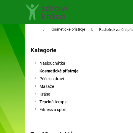
K
Přejít
na
o
obsah
Zpět
Zpět
š
do
do
í
Domů
Kosmetické přístroje
Radiofrekvenční příst
obchodu
obchodu
k
P
o
Kategorie
Přeskočit
s
kategorie
t
Naslouchátka
r
Kosmetické přístroje
a
Péče o zdraví
n
Masáže
n
Krása
í
Tepelná terapie
p
Fitness a sport
a
n
e