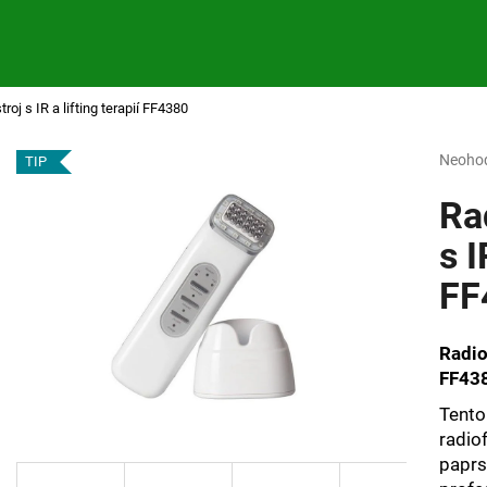
roj s IR a lifting terapií FF4380
Co potřebujete najít?
Průmě
Neoho
TIP
hodnoc
produk
Ra
HLEDAT
je
0,0
s I
z
FF
5
Doporučujeme
hvězdi
Radiof
FF43
Tento
radio
paprs