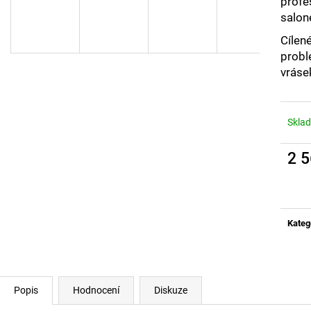
profe
VYHŘÍVANÉ VLOŽKY DO BOT VV2
NASLOUCHÁTKO 
AXON
salon
999 Kč
900 Kč
Cílen
probl
vrásek
Skla
2 
Měrn
cena:
Kateg
Popis
Hodnocení
Diskuze