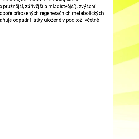
je pružněj
š
í, zářivěj
š
í a mladi
s
tvěj
š
í), zvý
š
ení
dpoře př
ir
ozených regeneračních metabolických
raňuje odpadní látky uložené v podkoží včetně