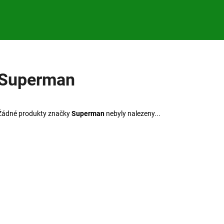
Co potřebujete najít?
Superman
HLEDAT
Žádné produkty značky
Superman
nebyly nalezeny...
Doporučujeme