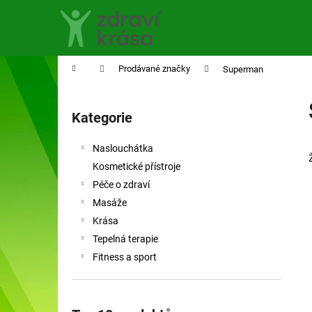
K
Přejít
na
o
obsah
Zpět
Zpět
š
do
do
í
Domů
Prodávané značky
Superman
obchodu
obchodu
k
P
o
Kategorie
Přeskočit
s
kategorie
t
Naslouchátka
r
Kosmetické přístroje
a
Péče o zdraví
n
Masáže
n
Krása
í
Tepelná terapie
p
Fitness a sport
a
n
e