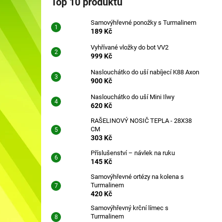
Top 10 produktů
SAMOVÝHŘEVNÉ PONOŽKY S
l
TURMALINEM
Samovýhřevné ponožky s Turmalinem
189 Kč
189 Kč
Vyhřívané vložky do bot VV2
999 Kč
Naslouchátko do uší nabíjecí K88 Axon
900 Kč
Naslouchátko do uší Mini Ilwy
620 Kč
RAŠELINOVÝ NOSIČ TEPLA - 28X38
CM
303 Kč
Příslušenství – návlek na ruku
145 Kč
Samovýhřevné ortézy na kolena s
Turmalinem
420 Kč
Samovýhřevný krční límec s
Turmalinem