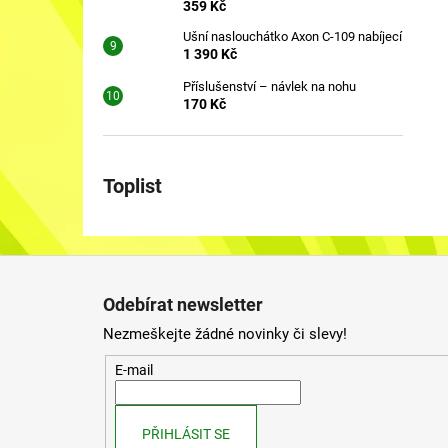
359 Kč
Ušní naslouchátko Axon C-109 nabíjecí
1 390 Kč
Příslušenství – návlek na nohu
170 Kč
Toplist
Z
á
Odebírat newsletter
p
Nezmeškejte žádné novinky či slevy!
a
t
E-mail
í
PŘIHLÁSIT SE