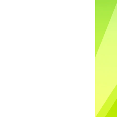
DO UŠÍ NABÍJECÍ K88