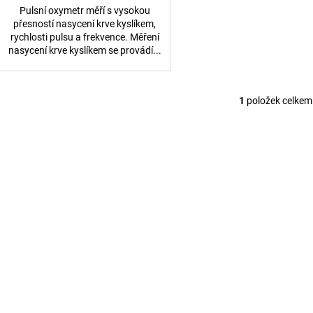
Pulsní oxymetr měří s vysokou
přesností nasycení krve kyslíkem,
rychlosti pulsu a frekvence. Měření
nasycení krve kyslíkem se provádí...
1
položek celkem
O
v
l
á
d
a
c
í
p
r
v
k
y
v