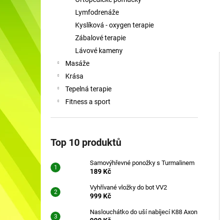
SAMOVÝHŘEVNÉ PONOŽKY S
l
TURMALINEM
Lymfodrenáže
189 Kč
Kyslíková - oxygen terapie
Zábalové terapie
Lávové kameny
Masáže
Krása
i
Tepelná terapie
Fitness a sport
Top 10 produktů
Samovýhřevné ponožky s Turmalinem
189 Kč
Vyhřívané vložky do bot VV2
999 Kč
Naslouchátko do uší nabíjecí K88 Axon