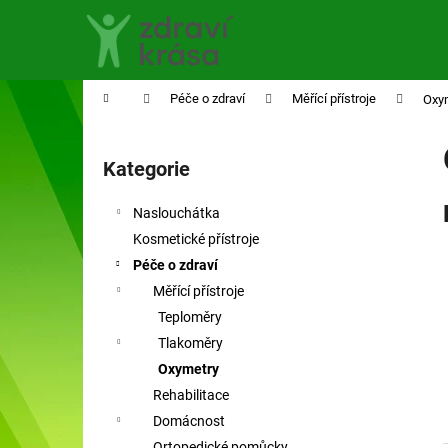
K
Přejít
na
o
obsah
Zpět
Zpět
š
do
do
í
Domů
Péče o zdraví
Měřící přístroje
Oxy
obchodu
obchodu
k
P
o
Kategorie
Přeskočit
s
kategorie
t
Naslouchátka
r
Kosmetické přístroje
a
Péče o zdraví
n
Měřící přístroje
n
Teploměry
í
Tlakoměry
p
Oxymetry
a
Rehabilitace
n
Domácnost
e
Ortopedické pomůcky