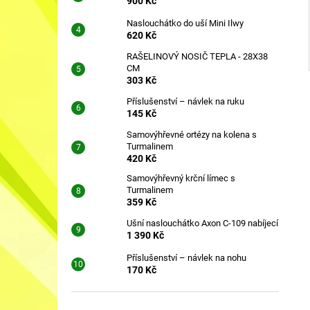
900 Kč
Naslouchátko do uší Mini Ilwy
620 Kč
RAŠELINOVÝ NOSIČ TEPLA - 28X38
CM
303 Kč
Příslušenství – návlek na ruku
145 Kč
Samovýhřevné ortézy na kolena s
Turmalinem
420 Kč
Samovýhřevný krční límec s
Turmalinem
359 Kč
Ušní naslouchátko Axon C-109 nabíjecí
1 390 Kč
Příslušenství – návlek na nohu
170 Kč