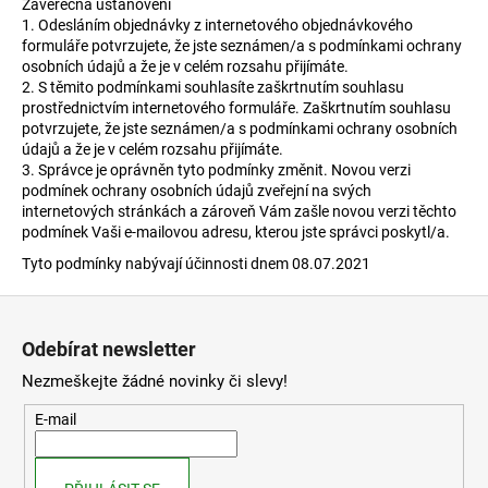
Závěrečná ustanovení
1. Odesláním objednávky z internetového objednávkového
formuláře potvrzujete, že jste seznámen/a s podmínkami ochrany
osobních údajů a že je v celém rozsahu přijímáte.
2. S těmito podmínkami souhlasíte zaškrtnutím souhlasu
prostřednictvím internetového formuláře. Zaškrtnutím souhlasu
potvrzujete, že jste seznámen/a s podmínkami ochrany osobních
údajů a že je v celém rozsahu přijímáte.
3. Správce je oprávněn tyto podmínky změnit. Novou verzi
podmínek ochrany osobních údajů zveřejní na svých
internetových stránkách a zároveň Vám zašle novou verzi těchto
podmínek Vaši e-mailovou adresu, kterou jste správci poskytl/a.
Tyto podmínky nabývají účinnosti dnem 08.07.2021
Z
á
Odebírat newsletter
p
Nezmeškejte žádné novinky či slevy!
a
t
E-mail
í