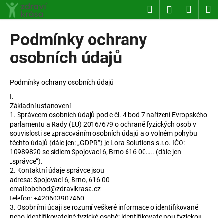
K
Přejít
Hledat
Nákup
M
Přihlášení
na
o
obsah
Zpět
Zpět
košík
š
Podmínky ochrany
í
C
osobních údajů
k
o
p
Podmínky ochrany osobních údajů
o
I.
t
Základní ustanovení
ř
1. Správcem osobních údajů podle čl. 4 bod 7 nařízení Evropského
parlamentu a Rady (EU) 2016/679 o ochraně fyzických osob v
e
souvislosti se zpracováním osobních údajů a o volném pohybu
b
těchto údajů (dále jen: „GDPR”) je Lora Solutions s.r.o. IČO:
10989820 se sídlem Spojovací 6, Brno 616 00….. (dále jen:
u
„správce“).
j
2. Kontaktní údaje správce jsou
e
adresa: Spojovací 6, Brno, 616 00
email:obchod@zdravikrasa.cz
t
telefon: +420603907460
e
3. Osobními údaji se rozumí veškeré informace o identifikované
n
nebo identifikovatelné fyzické osobě; identifikovatelnou fyzickou