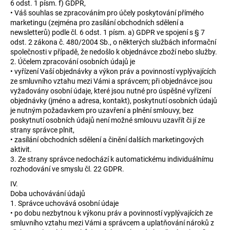
č
6 odst. 1 písm. f) GDPR,
u
• Váš souhlas se zpracováním pro účely poskytování přímého
j
marketingu (zejména pro zasílání obchodních sdělení a
newsletterů) podle čl. 6 odst. 1 písm. a) GDPR ve spojení s § 7
e
odst. 2 zákona č. 480/2004 Sb., o některých službách informační
m
společnosti v případě, že nedošlo k objednávce zboží nebo služby.
e
2. Účelem zpracování osobních údajů je
• vyřízení Vaší objednávky a výkon práv a povinností vyplývajících
ze smluvního vztahu mezi Vámi a správcem; při objednávce jsou
PŘÍSLUŠENSTVÍ
vyžadovány osobní údaje, které jsou nutné pro úspěšné vyřízení
–
objednávky (jméno a adresa, kontakt), poskytnutí osobních údajů
NÁVLEK
je nutným požadavkem pro uzavření a plnění smlouvy, bez
NA
poskytnutí osobních údajů není možné smlouvu uzavřít či jí ze
RUKU
strany správce plnit,
145
• zasílání obchodních sdělení a činění dalších marketingových
Kč
aktivit.
3. Ze strany správce nedochází k automatickému individuálnímu
rozhodování ve smyslu čl. 22 GDPR.
IV.
Doba uchovávání údajů
1. Správce uchovává osobní údaje
• po dobu nezbytnou k výkonu práv a povinností vyplývajících ze
smluvního vztahu mezi Vámi a správcem a uplatňování nároků z