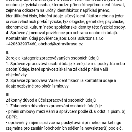
osobou je fyzická osoba, kterou lze přímo či nepřímo identifikovat,
a
zejména odkazem na určitý identifikátor, například jméno,
j
identifikační číslo, lokační údaje, síťový identifikátor nebo na jeden
í
či více zvláštních prvků fyzické, fyziologické, genetické, psychické,
ekonomické, kulturní nebo společenské identity této fyzické osoby.
t
4. Správce / jmenoval pověřence pro ochranu osobních údajů.
?
Kontaktními údaji pověřence jsou: Lora Solutions s.r.o.
+420603907460, obchod@zdravikrasa.cz
II.
Zdroje a kategorie zpracovávaných osobních údajů
1. Správce zpracovává osobní údaje, které jste mu poskytl/a nebo
HLEDAT
osobní údaje, které správce získal na základě plnění Vaší
objednávky.
2. Správce zpracovává Vaše identifikační a kontaktní údaje a
údaje nezbytné pro plnění smlouvy.
D
III.
o
Zákonný důvod a účel zpracování osobních údajů
1. Zákonným důvodem zpracování osobních údajů je
p
• plnění smlouvy mezi Vámi a správcem podle čl. 6 odst. 1 písm. b)
o
GDPR,
r
• oprávněný zájem správce na poskytování přímého marketingu
u
(zejména pro zasílání obchodních sdělení a newsletterů) podle čl.