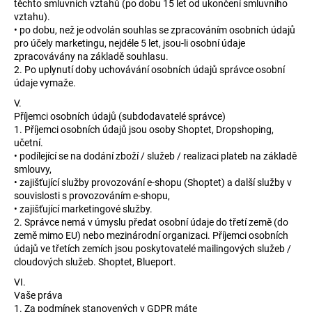
těchto smluvních vztahů (po dobu 15 let od ukončení smluvního
vztahu).
• po dobu, než je odvolán souhlas se zpracováním osobních údajů
pro účely marketingu, nejdéle 5 let, jsou-li osobní údaje
zpracovávány na základě souhlasu.
2. Po uplynutí doby uchovávání osobních údajů správce osobní
údaje vymaže.
V.
Příjemci osobních údajů (subdodavatelé správce)
1. Příjemci osobních údajů jsou osoby Shoptet, Dropshoping,
učetní.
• podílející se na dodání zboží / služeb / realizaci plateb na základě
smlouvy,
• zajišťující služby provozování e-shopu (Shoptet) a další služby v
souvislosti s provozováním e-shopu,
• zajišťující marketingové služby.
2. Správce nemá v úmyslu předat osobní údaje do třetí země (do
země mimo EU) nebo mezinárodní organizaci. Příjemci osobních
údajů ve třetích zemích jsou poskytovatelé mailingových služeb /
cloudových služeb. Shoptet, Blueport.
VI.
Vaše práva
1. Za podmínek stanovených v GDPR máte