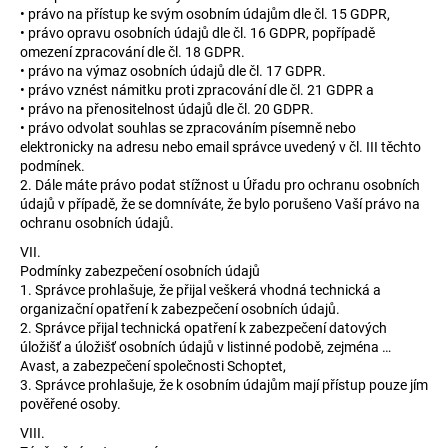
• právo na přístup ke svým osobním údajům dle čl. 15 GDPR,
• právo opravu osobních údajů dle čl. 16 GDPR, popřípadě
omezení zpracování dle čl. 18 GDPR.
• právo na výmaz osobních údajů dle čl. 17 GDPR.
• právo vznést námitku proti zpracování dle čl. 21 GDPR a
• právo na přenositelnost údajů dle čl. 20 GDPR.
• právo odvolat souhlas se zpracováním písemně nebo
elektronicky na adresu nebo email správce uvedený v čl. III těchto
podmínek.
2. Dále máte právo podat stížnost u Úřadu pro ochranu osobních
údajů v případě, že se domníváte, že bylo porušeno Vaší právo na
ochranu osobních údajů.
VII.
Podmínky zabezpečení osobních údajů
1. Správce prohlašuje, že přijal veškerá vhodná technická a
organizační opatření k zabezpečení osobních údajů.
2. Správce přijal technická opatření k zabezpečení datových
úložišť a úložišť osobních údajů v listinné podobě, zejména …
Avast, a zabezpečení společnosti Schoptet,
3. Správce prohlašuje, že k osobním údajům mají přístup pouze jím
pověřené osoby.
VIII.