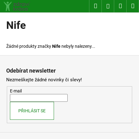
K
Přejít
Hledat
Nákup
M
Přihlášení
na
o
obsah
Zpět
Zpět
košík
š
Nife
í
C
k
o
Žádné produkty značky
Nife
nebyly nalezeny...
p
o
Z
t
á
Odebírat newsletter
ř
p
Nezmeškejte žádné novinky či slevy!
e
a
b
t
E-mail
u
í
j
PŘIHLÁSIT SE
e
t
e
n