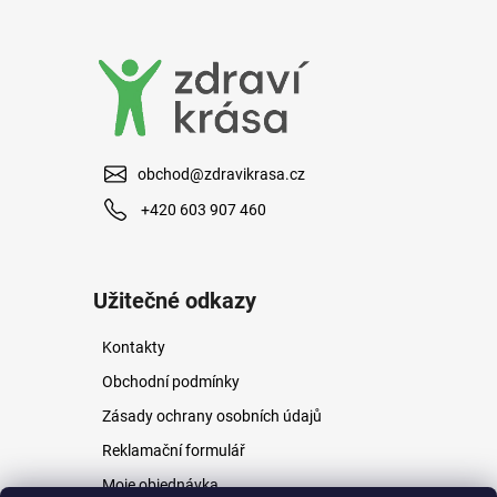
a
j
í
t
?
obchod@zdravikrasa.cz
+420 603 907 460
HLEDAT
Užitečné odkazy
Kontakty
D
o
Obchodní podmínky
p
Zásady ochrany osobních údajů
o
r
Reklamační formulář
u
Moje objednávka