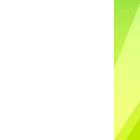
DO UŠÍ NABÍJECÍ K88