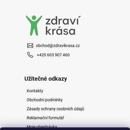
a
j
í
t
?
obchod@zdravikrasa.cz
+420 603 907 460
HLEDAT
Užitečné odkazy
Kontakty
D
o
Obchodní podmínky
p
Zásady ochrany osobních údajů
o
r
Reklamační formulář
u
Moje objednávka