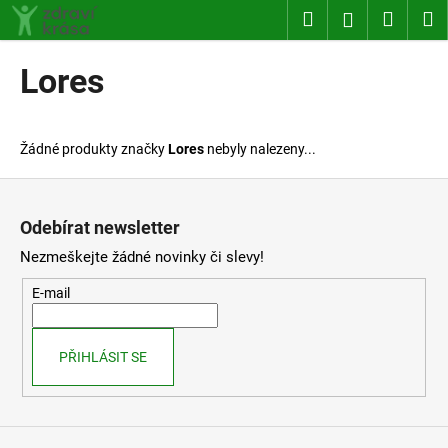
K
Přejít
Hledat
Nákup
M
Přihlášení
na
o
obsah
Zpět
Zpět
košík
š
Lores
í
C
k
o
Žádné produkty značky
Lores
nebyly nalezeny...
p
o
Z
t
á
Odebírat newsletter
ř
p
Nezmeškejte žádné novinky či slevy!
e
a
b
t
E-mail
u
í
j
PŘIHLÁSIT SE
e
t
e
n