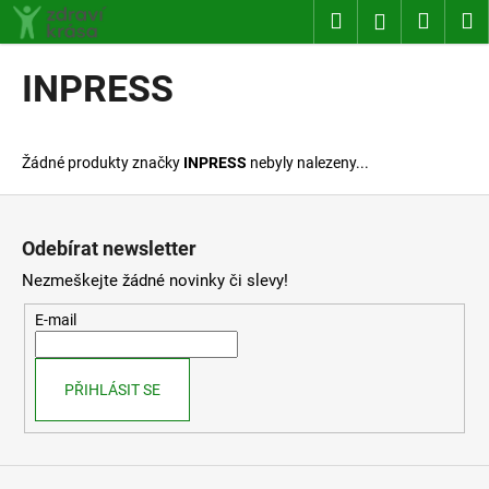
K
Přejít
Hledat
Nákup
M
Přihlášení
na
o
obsah
Zpět
Zpět
košík
š
INPRESS
í
C
k
o
Žádné produkty značky
INPRESS
nebyly nalezeny...
p
o
Z
t
á
Odebírat newsletter
ř
p
Nezmeškejte žádné novinky či slevy!
e
a
b
t
E-mail
u
í
j
PŘIHLÁSIT SE
e
t
e
n