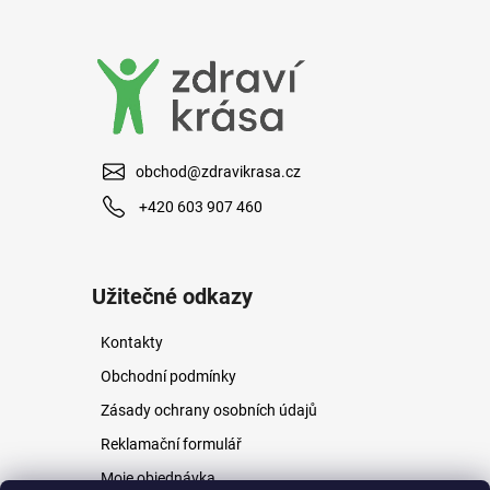
a
j
í
t
?
obchod@zdravikrasa.cz
+420 603 907 460
HLEDAT
Užitečné odkazy
Kontakty
D
o
Obchodní podmínky
p
Zásady ochrany osobních údajů
o
r
Reklamační formulář
u
Moje objednávka