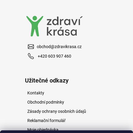
a
j
í
t
?
obchod@zdravikrasa.cz
+420 603 907 460
HLEDAT
Užitečné odkazy
Kontakty
D
o
Obchodní podmínky
p
Zásady ochrany osobních údajů
o
r
Reklamační formulář
u
Moje objednávka