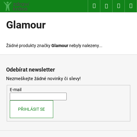
K
Přejít
Hledat
Nákup
M
Přihlášení
na
o
obsah
Zpět
Zpět
košík
š
Glamour
í
C
k
o
Žádné produkty značky
Glamour
nebyly nalezeny...
p
o
Z
t
á
Odebírat newsletter
ř
p
Nezmeškejte žádné novinky či slevy!
e
a
b
t
E-mail
u
í
j
PŘIHLÁSIT SE
e
t
e
n