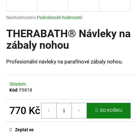
a
j
Průměrné
Neohodnoceno
Podrobnosti hodnocení
í
hodnocení
produktu
THERABATH® Návleky na
t
je
?
0,0
zábaly nohou
z
5
hvězdiček.
Profesionální návleky na parafínové zábaly nohou.
HLEDAT
Skladem
Kód:
F0X18
D
o
770 Kč
DO KOŠÍKU
p
Měrná
o
cena:
r
Zeptat se
u