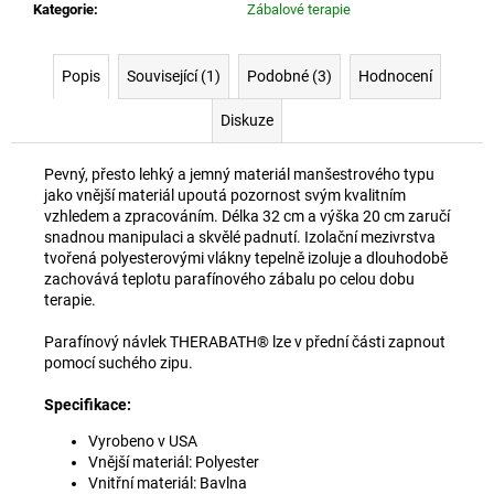
č
Kategorie
:
Zábalové terapie
u
j
e
Popis
Související (1)
Podobné (3)
Hodnocení
m
Diskuze
e
Pevný, přesto lehký a jemný materiál manšestrového typu
PŘÍSLUŠENSTVÍ
jako vnější materiál upoutá pozornost svým kvalitním
–
vzhledem a zpracováním. Délka 32 cm a výška 20 cm zaručí
NÁVLEK
snadnou manipulaci a skvělé padnutí. Izolační mezivrstva
NA
tvořená polyesterovými vlákny tepelně izoluje a dlouhodobě
RUKU
zachovává teplotu parafínového zábalu po celou dobu
145
terapie.
Kč
Parafínový návlek THERABATH® lze v přední části zapnout
pomocí suchého zipu.
Specifikace:
Vyrobeno v USA
Vnější materiál: Polyester
Vnitřní materiál: Bavlna