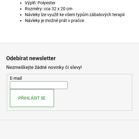
Výplň: Polyester
Rozměry: cca 32 x 20 cm
Návleky lze využít ke všem typům zábalových terapií
Návleky je možné prát v pračce
Z
á
Odebírat newsletter
p
Nezmeškejte žádné novinky či slevy!
a
t
E-mail
í
PŘIHLÁSIT SE