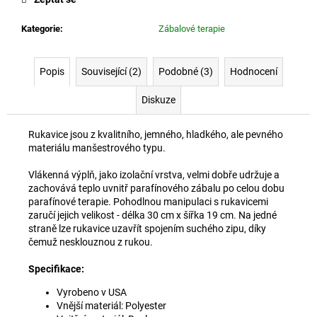
č
u
Kategorie
:
Zábalové terapie
j
e
m
Popis
Související (2)
Podobné (3)
Hodnocení
e
Diskuze
SAMOVÝHŘEVNÝ
KRČNÍ
Rukavice jsou z kvalitního, jemného, hladkého, ale pevného
LÍMEC
materiálu manšestrového typu.
S
TURMALINEM
Vlákenná výplň, jako izolační vrstva, velmi dobře udržuje a
359
zachovává teplo uvnitř parafínového zábalu po celou dobu
Kč
parafínové terapie. Pohodlnou manipulaci s rukavicemi
zaručí jejich velikost - délka 30 cm x šířka 19 cm. Na jedné
straně lze rukavice uzavřít spojením suchého zipu, díky
čemuž nesklouznou z rukou.
Specifikace:
Vyrobeno v USA
Vnější materiál: Polyester