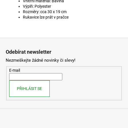
Vnitřní materiál: Bavlna
Výplň: Polyester
Rozměry: cca 30 x 19 cm
Rukavice lze prát v pračce
Z
á
Odebírat newsletter
p
Nezmeškejte žádné novinky či slevy!
a
t
E-mail
í
PŘIHLÁSIT SE