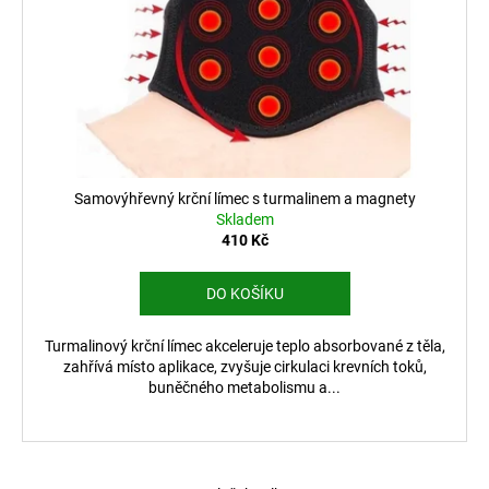
d
r
a
u
o
j
k
d
í
t
u
t
ů
k
?
t
ů
Samovýhřevný krční límec s turmalinem a magnety
Skladem
410 Kč
HLEDAT
DO KOŠÍKU
D
Turmalinový krční límec akceleruje teplo absorbované z těla,
zahřívá místo aplikace, zvyšuje cirkulaci krevních toků,
o
buněčného metabolismu a...
p
o
r
u