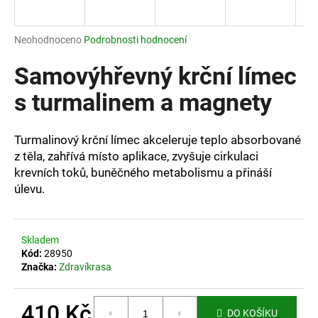
a
j
Průměrné
Neohodnoceno
Podrobnosti hodnocení
í
hodnocení
produktu
Samovýhřevný krční límec
t
je
?
0,0
s turmalinem a magnety
z
5
hvězdiček.
Turmalinový krční límec akceleruje teplo absorbované
z těla, zahřívá místo aplikace, zvyšuje cirkulaci
HLEDAT
krevních toků, buněčného metabolismu a přináší
úlevu.
D
o
Skladem
Kód:
28950
p
Značka:
Zdravíkrasa
o
r
u
410 Kč
DO KOŠÍKU