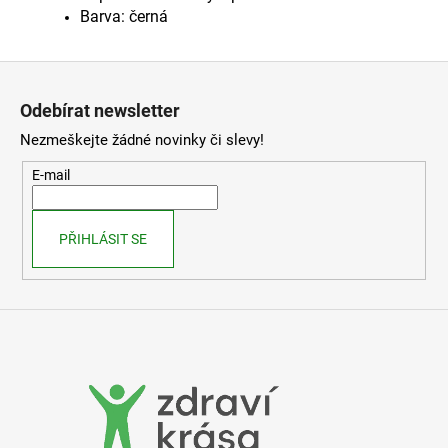
Barva: černá
Z
á
Odebírat newsletter
p
Nezmeškejte žádné novinky či slevy!
a
t
E-mail
í
PŘIHLÁSIT SE