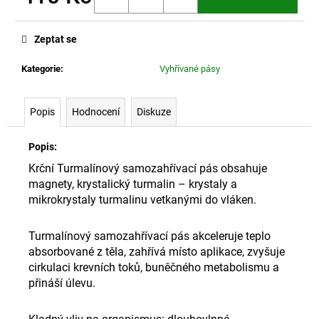
č
Měrná
u
cena:
j
Zeptat se
e
m
Kategorie
:
Vyhřívané pásy
e
Popis
Hodnocení
Diskuze
PŘÍSLUŠENSTVÍ
–
NÁVLEK
Popis:
NA
Krční Turmalínový samozahřívací pás obsahuje
RUKU
magnety, krystalický turmalin – krystaly a
145
mikrokrystaly turmalinu vetkanými do vláken.
Kč
Turmalínový samozahřívací pás akceleruje teplo
absorbované z těla, zahřívá místo aplikace, zvyšuje
cirkulaci krevních toků, buněčného metabolismu a
přináší úlevu.