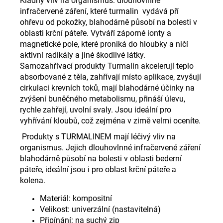
Kladný vliv na organismus: dlouhovlnné
infračervené záření, které turmalin vydává pří
ohřevu od pokožky, blahodárně působí na bolesti v
oblasti krční páteře. Vytváří záporné ionty a
magnetické pole, které proniká do hloubky a ničí
aktivní radikály a jiné škodlivé látky.
Samozahřívací produkty Turmalin akcelerují teplo
absorbované z těla, zahřívají místo aplikace, zvyšují
cirkulaci krevních toků, mají blahodárné účinky na
zvýšení buněčného metabolismu, přináší úlevu,
rychle zahřejí, uvolní svaly. Jsou ideální pro
vyhřívání kloubů, což zejména v zimě velmi oceníte.
Produkty s TURMALINEM mají léčivý vliv na
organismus. Jejich dlouhovlnné infračervené záření
blahodárně působí na bolesti v oblasti bederní
páteře, ideální jsou i pro oblast krční páteře a
kolena.
Materiál: kompositní
Velikost: univerzální (nastavitelná)
Připínání: na suchý zip