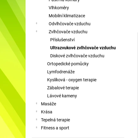
SAMOVÝHŘEVNÉ PONOŽKY S
l
TURMALINEM
Vlhkoměry
189 Kč
Mobilní klimatizace
Odvlhčovače vzduchu
Zvlhčovače vzduchu
Příslušenství
Ultrazvukové zvlhčovače vzduchu
i
Diskové zvlhčovače vzduchu
Ortopedické pomůcky
Lymfodrenáže
Kyslíková - oxygen terapie
Zábalové terapie
Lávové kameny
Masáže
Krása
Tepelná terapie
Fitness a sport