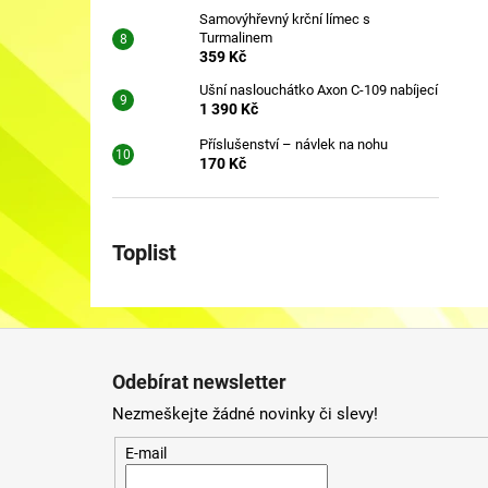
Samovýhřevný krční límec s
Turmalinem
359 Kč
Ušní naslouchátko Axon C-109 nabíjecí
1 390 Kč
Příslušenství – návlek na nohu
170 Kč
Toplist
Z
á
Odebírat newsletter
p
Nezmeškejte žádné novinky či slevy!
a
t
E-mail
í