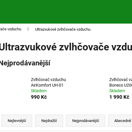
vače vzduchu
Ultrazvukové zvlhčovače vzduchu
Co potřebujete najít?
Ultrazvukové zvlhčovače vzd
HLEDAT
Nejprodávanější
Doporučujeme
Zvlhčovač vzduchu
Zvlhčovač v
AirKomfort UH-01
Boneco U20
Skladem
Skladem
990 Kč
1 990 Kč
Ř
a
Nejlevnější
Nejdražší
Nejprodávanější
Abecedně
z