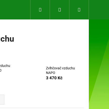
Hledat
Přihlášení
Nákupní
košík
uchu
zduchu
Zvlhčovač vzduchu
0
NAPO
3 470 Kč
Následující