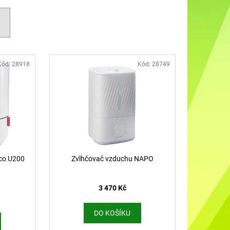
DO UŠÍ NABÍJECÍ K88
Kód:
28918
Kód:
28749
co U200
Zvlhčovač vzduchu NAPO
3 470 Kč
DO KOŠÍKU