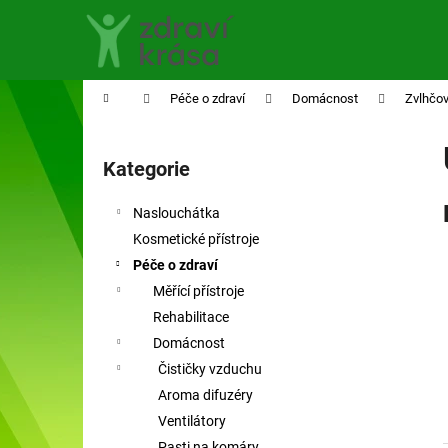
K
Přejít
na
o
obsah
Zpět
Zpět
š
do
do
í
Domů
Péče o zdraví
Domácnost
Zvlhčo
obchodu
obchodu
k
P
o
Kategorie
Přeskočit
s
kategorie
t
Naslouchátka
r
Kosmetické přístroje
a
Péče o zdraví
n
Měřící přístroje
n
Rehabilitace
í
Domácnost
p
Čističky vzduchu
a
Aroma difuzéry
n
Ventilátory
e
Pasti na komáry