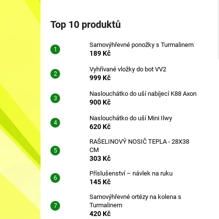
Top 10 produktů
Samovýhřevné ponožky s Turmalinem
189 Kč
Vyhřívané vložky do bot VV2
999 Kč
Naslouchátko do uší nabíjecí K88 Axon
900 Kč
Naslouchátko do uší Mini Ilwy
620 Kč
RAŠELINOVÝ NOSIČ TEPLA - 28X38
CM
303 Kč
Příslušenství – návlek na ruku
145 Kč
Samovýhřevné ortézy na kolena s
Turmalinem
420 Kč