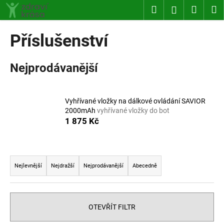
K
Přejít
Hledat
Nákup
M
Přihlášení
na
o
obsah
Zpět
Zpět
košík
š
Příslušenství
í
C
k
Nejprodávanější
o
p
o
Vyhřívané vložky na dálkové ovládání SAVIOR
t
2000mAh
vyhřívané vložky do bot
ř
1 875 Kč
e
b
Ř
u
a
Nejlevnější
Nejdražší
Nejprodávanější
Abecedně
j
z
e
e
t
n
OTEVŘÍT FILTR
e
í
n