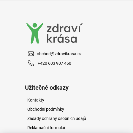
v
ý
p
i
s
u
obchod@zdravikrasa.cz
+420 603 907 460
Užitečné odkazy
Kontakty
Obchodní podmínky
Zásady ochrany osobních údajů
Reklamační formulář