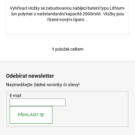
č
u
Vyhřívací vložky se zabudovanou nabíjecí baterií typu Lithium-
j
ion polymer o nadstandardní kapacitě 2000mAh. Vložky jsou
řízené novým čipem...
e
m
e
1
položek celkem
O
UŠNÍ
NASLOUCHÁTKO
v
AXON
Z
l
C-
á
á
109
Odebírat newsletter
NABÍJECÍ
d
p
a
Nezmeškejte žádné novinky či slevy!
1
a
390
c
t
Kč
E-mail
í
í
p
r
PŘIHLÁSIT SE
v
k
y