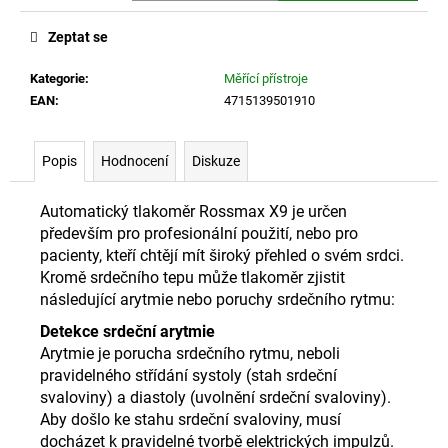
č
u
Zeptat se
j
e
Kategorie
:
Měřící přístroje
m
EAN
:
4715139501910
e
Popis
Hodnocení
Diskuze
SAMOVÝHŘEVNÝ
KRČNÍ
LÍMEC
Automatický tlakoměr Rossmax X9 je určen
S
především pro profesionální použití, nebo pro
TURMALINEM
pacienty, kteří chtějí mít široký přehled o svém srdci.
359
Kromě srdečního tepu může tlakoměr zjistit
Kč
následující arytmie nebo poruchy srdečního rytmu:
Detekce srdeční arytmie
Arytmie je porucha srdečního rytmu, neboli
pravidelného střídání systoly (stah srdeční
svaloviny) a diastoly (uvolnění srdeční svaloviny).
Aby došlo ke stahu srdeční svaloviny, musí
docházet k pravidelné tvorbě elektrických impulzů.