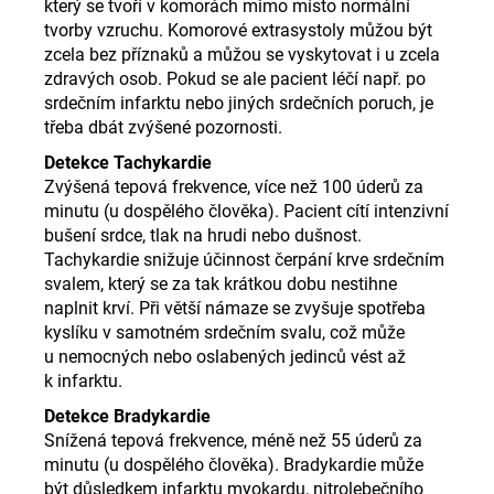
který se tvoří v komorách mimo místo normální
tvorby vzruchu. Komorové extrasystoly můžou být
zcela bez příznaků a můžou se vyskytovat i u zcela
zdravých osob. Pokud se ale pacient léčí např. po
srdečním infarktu nebo jiných srdečních poruch, je
třeba dbát zvýšené pozornosti.
Detekce Tachykardie
Zvýšená tepová frekvence, více než 100 úderů za
minutu (u dospělého člověka). Pacient cítí intenzivní
bušení srdce, tlak na hrudi nebo dušnost.
Tachykardie snižuje účinnost čerpání krve srdečním
svalem, který se za tak krátkou dobu nestihne
naplnit krví. Při větší námaze se zvyšuje spotřeba
kyslíku v samotném srdečním svalu, což může
u nemocných nebo oslabených jedinců vést až
k infarktu.
Detekce Bradykardie
Snížená tepová frekvence, méně než 55 úderů za
minutu (u dospělého člověka). Bradykardie může
být důsledkem infarktu myokardu, nitrolebečního