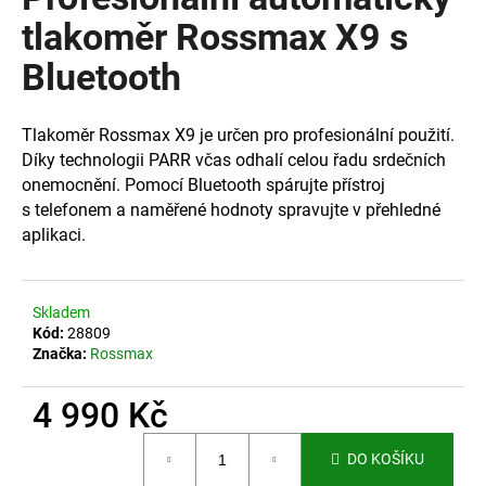
je
a
0,0
tlakoměr Rossmax X9 s
z
j
Bluetooth
5
í
hvězdiček.
t
Tlakoměr Rossmax X9 je určen pro profesionální použití.
?
Díky technologii PARR včas odhalí celou řadu srdečních
onemocnění. Pomocí Bluetooth spárujte přístroj
s telefonem a naměřené hodnoty spravujte v přehledné
aplikaci.
HLEDAT
Skladem
Kód:
28809
D
Značka:
Rossmax
o
p
4 990 Kč
o
r
Měrná
DO KOŠÍKU
u
cena: