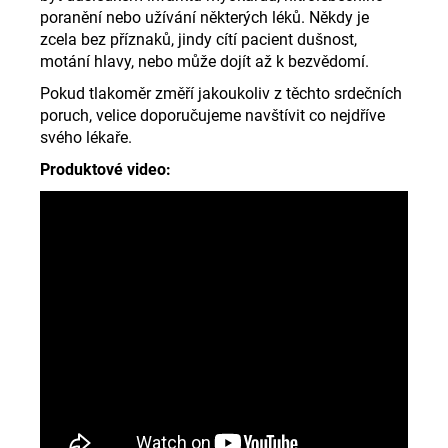
poranění nebo užívání některých léků. Někdy je
zcela bez příznaků, jindy cítí pacient dušnost,
motání hlavy, nebo může dojít až k bezvědomí.
Pokud tlakoměr změří jakoukoliv z těchto srdečních
poruch, velice doporučujeme navštívit co nejdříve
svého lékaře.
Produktové video: