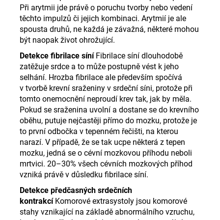
Při arytmii jde právě o poruchu tvorby nebo vedení
těchto impulzů či jejich kombinaci. Arytmií je ale
spousta druhů, ne každá je závažná, některé mohou
být naopak život ohrožující.
Detekce fibrilace síní
Fibrilace síní dlouhodobě
zatěžuje srdce a to může postupně vést k jeho
selhání. Hrozba fibrilace ale především spočívá
v tvorbě krevní sraženiny v srdeční síni, protože při
tomto onemocnění neproudí krev tak, jak by měla.
Pokud se sraženina uvolní a dostane se do krevního
oběhu, putuje nejčastěji přímo do mozku, protože je
to první odbočka v tepenném řečišti, na kterou
narazí. V případě, že se tak ucpe některá z tepen
mozku, jedná se o cévní mozkovou příhodu neboli
mrtvici. 20–30% všech cévních mozkových příhod
vzniká právě v důsledku fibrilace síní.
Detekce předčasných srdečních
kontrakcí
Komorové extrasystoly jsou komorové
stahy vznikající na základě abnormálního vzruchu,