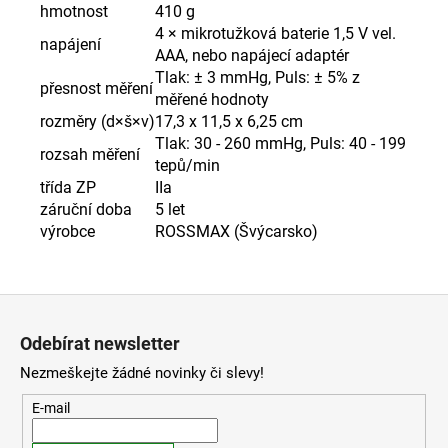
hmotnost
410 g
4 × mikrotužková baterie 1,5 V vel.
napájení
AAA, nebo napájecí adaptér
Tlak: ± 3 mmHg, Puls: ± 5% z
přesnost měření
měřené hodnoty
rozměry (d×š×v)
17,3 x 11,5 x 6,25 cm
Tlak: 30 - 260 mmHg, Puls: 40 - 199
rozsah měření
tepů/min
třída ZP
IIa
záruční doba
5 let
výrobce
ROSSMAX (Švýcarsko)
Z
á
Odebírat newsletter
p
Nezmeškejte žádné novinky či slevy!
a
t
E-mail
í