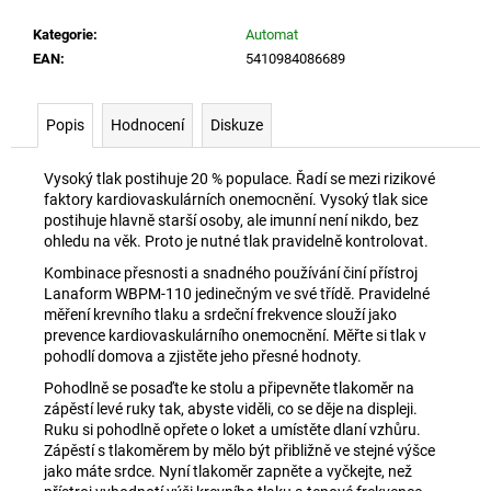
č
u
Kategorie
:
Automat
j
EAN
:
5410984086689
e
m
e
Popis
Hodnocení
Diskuze
Vysoký tlak postihuje 20 % populace. Řadí se mezi rizikové
UŠNÍ
faktory kardiovaskulárních onemocnění. Vysoký tlak sice
NASLOUCHÁTKO
postihuje hlavně starší osoby, ale imunní není nikdo, bez
AXON
ohledu na věk. Proto je nutné tlak pravidelně kontrolovat.
C-
109
Kombinace přesnosti a snadného používání činí přístroj
NABÍJECÍ
Lanaform WBPM-110 jedinečným ve své třídě. Pravidelné
1
měření krevního tlaku a srdeční frekvence slouží jako
390
prevence kardiovaskulárního onemocnění. Měřte si tlak v
Kč
pohodlí domova a zjistěte jeho přesné hodnoty.
Pohodlně se posaďte ke stolu a připevněte tlakoměr na
zápěstí levé ruky tak, abyste viděli, co se děje na displeji.
Ruku si pohodlně opřete o loket a umístěte dlaní vzhůru.
Zápěstí s tlakoměrem by mělo být přibližně ve stejné výšce
jako máte srdce. Nyní tlakoměr zapněte a vyčkejte, než