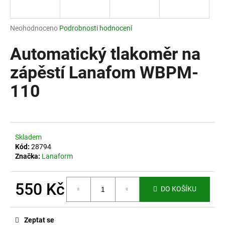
a
j
Průměrné
Neohodnoceno
Podrobnosti hodnocení
í
hodnocení
produktu
Automatický tlakoměr na
t
je
?
0,0
zápěstí Lanafom WBPM-
z
110
5
hvězdiček.
HLEDAT
Skladem
Kód:
28794
Značka:
Lanaform
D
o
p
550 Kč
DO KOŠÍKU
o
Měrná
r
cena:
u
Zeptat se