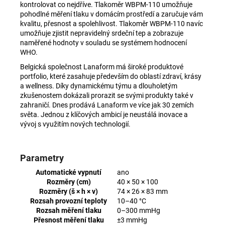
kontrolovat co nejdříve. Tlakoměr WBPM-110 umožňuje
pohodlné měření tlaku v domácím prostředí a zaručuje vám
kvalitu, přesnost a spolehlivost. Tlakoměr WBPM-110 navíc
umožňuje zjistit nepravidelný srdeční tep a zobrazuje
naměřené hodnoty v souladu se systémem hodnocení
WHO.
Belgická společnost Lanaform má široké produktové
portfolio, které zasahuje především do oblastí zdraví, krásy
a wellness. Díky dynamickému týmu a dlouholetým
zkušenostem dokázali prorazit se svými produkty také v
zahraničí. Dnes prodává Lanaform ve více jak 30 zemích
světa. Jednou z klíčových ambicí je neustálá inovace a
vývoj s využitím nových technologií.
Parametry
Automatické vypnutí
ano
Rozměry (cm)
40 × 50 × 100
Rozměry (š × h × v)
74 × 26 × 83 mm
Rozsah provozní teploty
10–40 °C
Rozsah měření tlaku
0–300 mmHg
Přesnost měření tlaku
±3 mmHg