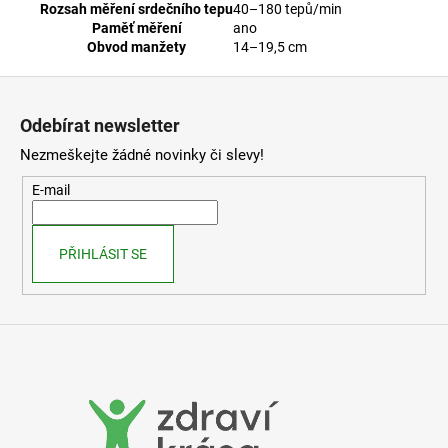
Rozsah měření srdečního tepu
40–180 tepů/min
Paměť měření
ano
Obvod manžety
14–19,5 cm
Z
á
Odebírat newsletter
p
Nezmeškejte žádné novinky či slevy!
a
t
E-mail
í
PŘIHLÁSIT SE