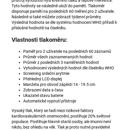
přístroj vyhodnotí výši krevního tlaku a tepové frekvence.
Tyto hodnoty se následně uloží do paměti. Tlakoměr
disponuje pamětí na posledních 60 měření pro 2 uživatele.
Následně si také můžete zobrazit týdenní průměry.
Výsledná hodnota se dle systému hodnocení WHO přiřadí k
příslušné hodnotě na číselníku.
Vlastnosti tlakoměru:
Paměť pro 2 uživatele na posledních 60 záznamů
Průměr všech zaznamenaných hodnot
Průměr z posledních 3 naměřeních hodnot
Vyhodnocení výsledných hodnot dle číselníku WHO
Screening srdeční arytmie
Přehledný LCD displej
Manžeta pro obvod zápěstí 14 - 19.5 cm
Zobrazení data a času
Ukazatel stavu baterie
Automatické vypnutí přístroje
Vysoký tlak, který se řadí mezi rizikové faktory
kardiovaskulárních onemocnění, postihuje 20% světové
populace. Postihuje hlavně starší osoby, ale imunní není
nikdo, bez ohledu na věk. Tlak je proto nutné pravidelně