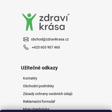
a
j
í
t
?
obchod@zdravikrasa.cz
+420 603 907 460
HLEDAT
Užitečné odkazy
Kontakty
D
o
Obchodní podmínky
p
Zásady ochrany osobních údajů
o
r
Reklamační formulář
u
Moje objednávka