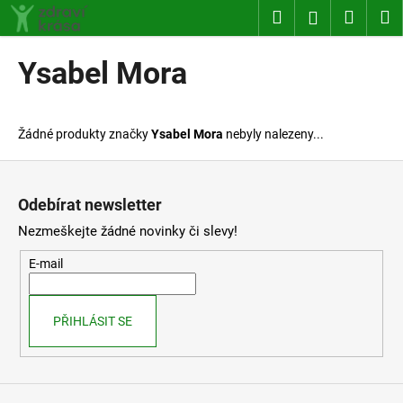
K
Přejít
Hledat
Nákup
M
Přihlášení
na
o
obsah
Zpět
Zpět
košík
š
Ysabel Mora
í
C
k
o
Žádné produkty značky
Ysabel Mora
nebyly nalezeny...
p
o
Z
t
á
Odebírat newsletter
ř
p
Nezmeškejte žádné novinky či slevy!
e
a
b
t
E-mail
u
í
j
PŘIHLÁSIT SE
e
t
e
n