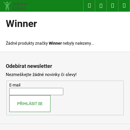
K
Přejít
Hledat
Nákup
M
Přihlášení
na
o
obsah
Zpět
Zpět
košík
š
Winner
í
C
k
o
Žádné produkty značky
Winner
nebyly nalezeny...
p
o
Z
t
á
Odebírat newsletter
ř
p
Nezmeškejte žádné novinky či slevy!
e
a
b
t
E-mail
u
í
j
PŘIHLÁSIT SE
e
t
e
n