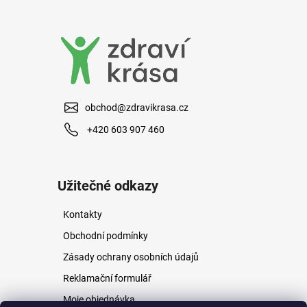
a
j
í
t
?
obchod@zdravikrasa.cz
+420 603 907 460
HLEDAT
Užitečné odkazy
Kontakty
D
o
Obchodní podmínky
p
Zásady ochrany osobních údajů
o
r
Reklamační formulář
u
Moje objednávka