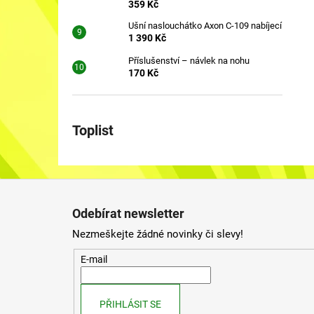
359 Kč
Ušní naslouchátko Axon C-109 nabíjecí
1 390 Kč
Příslušenství – návlek na nohu
170 Kč
Toplist
Z
á
Odebírat newsletter
p
Nezmeškejte žádné novinky či slevy!
a
t
E-mail
í
PŘIHLÁSIT SE