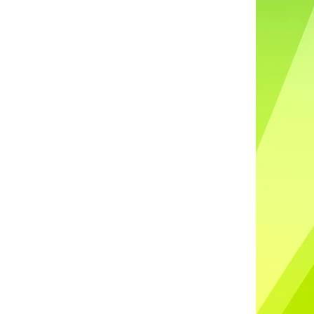
DO UŠÍ NABÍJECÍ K88