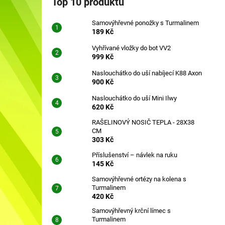
Top 10 produktů
SAMOVÝHŘEVNÉ PONOŽKY S
l
TURMALINEM
Samovýhřevné ponožky s Turmalinem
189 Kč
189 Kč
Vyhřívané vložky do bot VV2
999 Kč
Naslouchátko do uší nabíjecí K88 Axon
900 Kč
Naslouchátko do uší Mini Ilwy
620 Kč
RAŠELINOVÝ NOSIČ TEPLA - 28X38
CM
303 Kč
Příslušenství – návlek na ruku
145 Kč
Samovýhřevné ortézy na kolena s
Turmalinem
420 Kč
Samovýhřevný krční límec s
Turmalinem