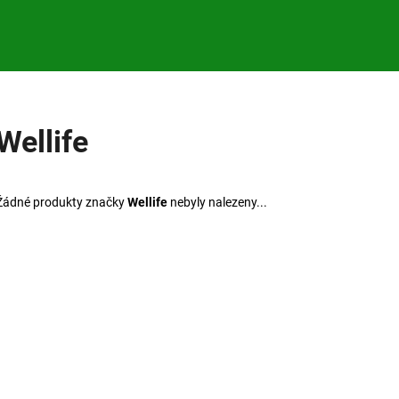
Co potřebujete najít?
Wellife
HLEDAT
Žádné produkty značky
Wellife
nebyly nalezeny...
Doporučujeme