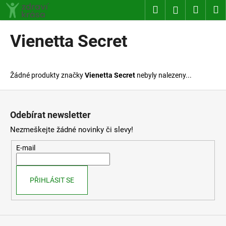
K
Přejít
Hledat
Nákup
M
Přihlášení
na
o
obsah
Zpět
Zpět
košík
š
Vienetta Secret
í
C
k
o
Žádné produkty značky
Vienetta Secret
nebyly nalezeny...
p
o
Z
t
á
Odebírat newsletter
ř
p
Nezmeškejte žádné novinky či slevy!
e
a
b
t
E-mail
u
í
j
PŘIHLÁSIT SE
e
t
e
n