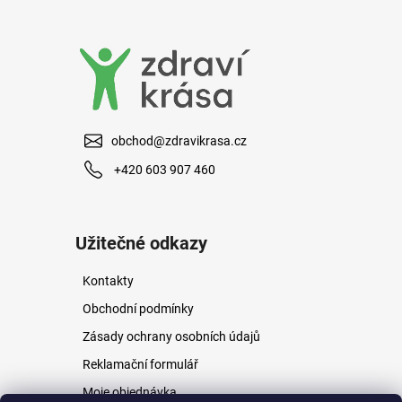
a
j
í
t
?
obchod@zdravikrasa.cz
+420 603 907 460
HLEDAT
Užitečné odkazy
Kontakty
D
o
Obchodní podmínky
p
Zásady ochrany osobních údajů
o
r
Reklamační formulář
u
Moje objednávka