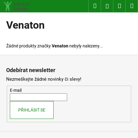
K
Přejít
Hledat
Nákup
M
Přihlášení
na
o
obsah
Zpět
Zpět
košík
š
Venaton
í
C
k
o
Žádné produkty značky
Venaton
nebyly nalezeny...
p
o
Z
t
á
Odebírat newsletter
ř
p
Nezmeškejte žádné novinky či slevy!
e
a
b
t
E-mail
u
í
j
PŘIHLÁSIT SE
e
t
e
n