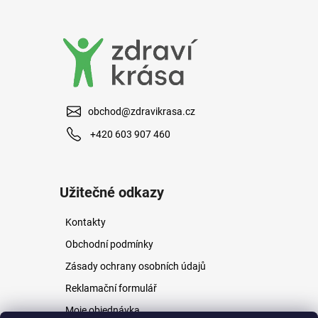
a
j
í
t
?
obchod@zdravikrasa.cz
+420 603 907 460
HLEDAT
Užitečné odkazy
Kontakty
D
o
Obchodní podmínky
p
Zásady ochrany osobních údajů
o
r
Reklamační formulář
u
Moje objednávka