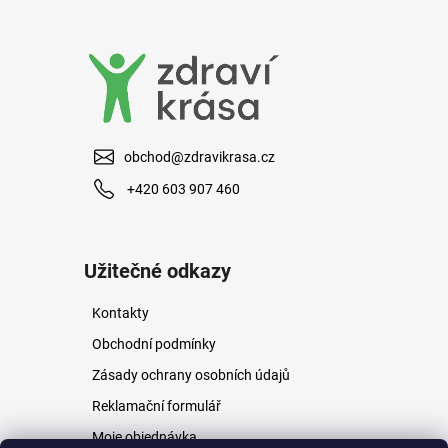
a
j
í
t
?
obchod@zdravikrasa.cz
+420 603 907 460
HLEDAT
Užitečné odkazy
Kontakty
D
o
Obchodní podmínky
p
Zásady ochrany osobních údajů
o
r
Reklamační formulář
u
Moje objednávka