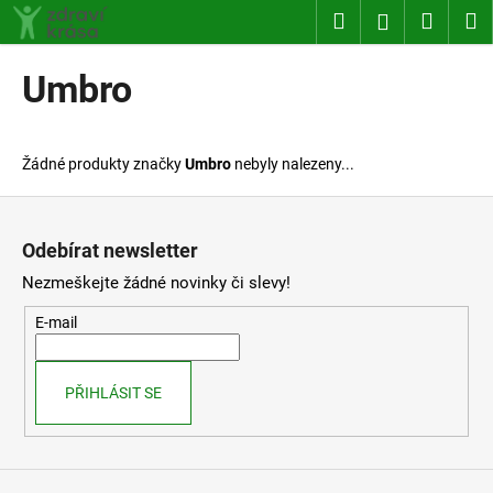
K
Přejít
Hledat
Nákup
M
Přihlášení
na
o
obsah
Zpět
Zpět
košík
š
Umbro
í
C
k
o
Žádné produkty značky
Umbro
nebyly nalezeny...
p
o
Z
t
á
Odebírat newsletter
ř
p
Nezmeškejte žádné novinky či slevy!
e
a
b
t
E-mail
u
í
j
PŘIHLÁSIT SE
e
t
e
n