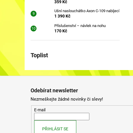
359 Kč
Ušní naslouchátko Axon C-109 nabíjecí
1 390 Kč
Příslušenství – návlek na nohu
170 Kč
Toplist
Z
á
Odebírat newsletter
p
Nezmeškejte žádné novinky či slevy!
a
t
E-mail
í
PŘIHLÁSIT SE