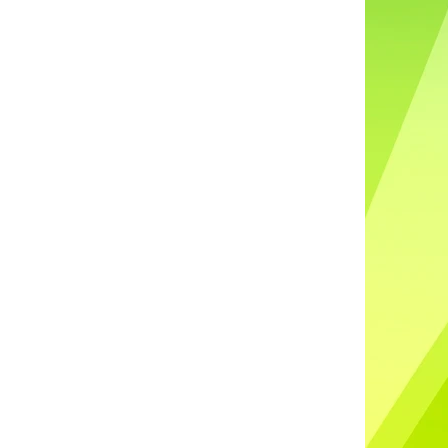
DO UŠÍ NABÍJECÍ K88