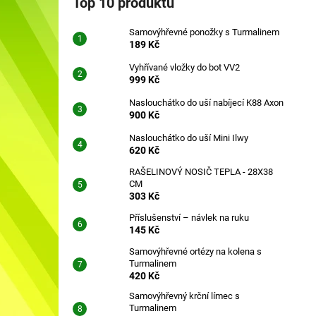
Top 10 produktů
SAMOVÝHŘEVNÉ PONOŽKY S
l
TURMALINEM
Samovýhřevné ponožky s Turmalinem
189 Kč
189 Kč
Vyhřívané vložky do bot VV2
999 Kč
Naslouchátko do uší nabíjecí K88 Axon
900 Kč
Naslouchátko do uší Mini Ilwy
620 Kč
RAŠELINOVÝ NOSIČ TEPLA - 28X38
CM
303 Kč
Příslušenství – návlek na ruku
145 Kč
Samovýhřevné ortézy na kolena s
Turmalinem
420 Kč
Samovýhřevný krční límec s
Turmalinem