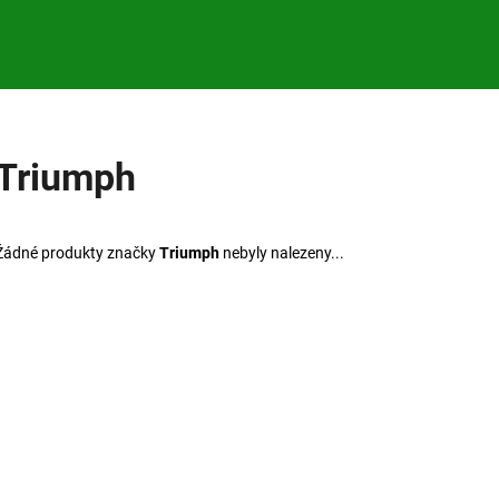
Co potřebujete najít?
Triumph
HLEDAT
Žádné produkty značky
Triumph
nebyly nalezeny...
Doporučujeme