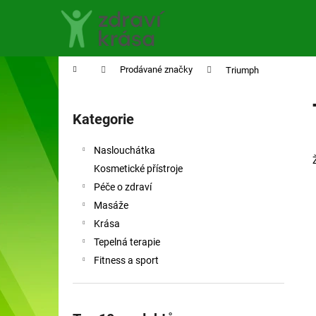
K
Přejít
na
o
obsah
Zpět
Zpět
š
do
do
í
Domů
Prodávané značky
Triumph
obchodu
obchodu
k
P
o
Kategorie
Přeskočit
s
kategorie
t
Naslouchátka
r
Kosmetické přístroje
a
Péče o zdraví
n
Masáže
n
Krása
í
Tepelná terapie
p
Fitness a sport
a
n
e