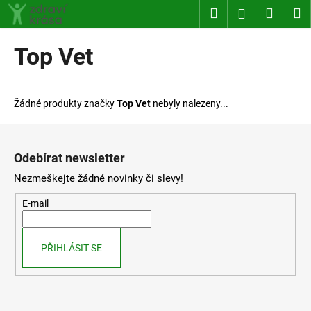
K
Přejít
Hledat
Nákup
M
Přihlášení
na
o
obsah
Zpět
Zpět
košík
š
Top Vet
í
C
k
o
Žádné produkty značky
Top Vet
nebyly nalezeny...
p
o
Z
t
á
Odebírat newsletter
ř
p
Nezmeškejte žádné novinky či slevy!
e
a
b
t
E-mail
u
í
j
PŘIHLÁSIT SE
e
t
e
n