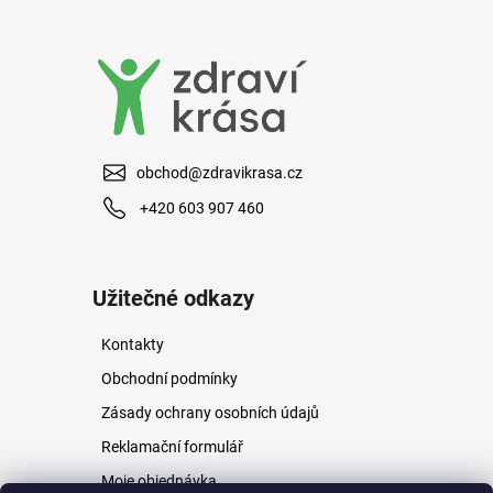
a
j
í
t
?
obchod@zdravikrasa.cz
+420 603 907 460
HLEDAT
Užitečné odkazy
Kontakty
D
o
Obchodní podmínky
p
Zásady ochrany osobních údajů
o
r
Reklamační formulář
u
Moje objednávka