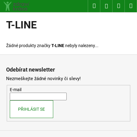
K
Přejít
Hledat
Nákup
M
Přihlášení
na
o
obsah
Zpět
Zpět
košík
š
T-LINE
í
C
k
o
Žádné produkty značky
T-LINE
nebyly nalezeny...
p
o
Z
t
á
Odebírat newsletter
ř
p
Nezmeškejte žádné novinky či slevy!
e
a
b
t
E-mail
u
í
j
PŘIHLÁSIT SE
e
t
e
n