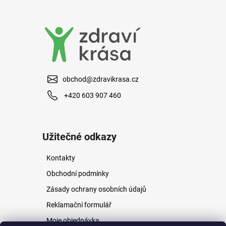
a
j
í
t
?
obchod@zdravikrasa.cz
+420 603 907 460
HLEDAT
Užitečné odkazy
Kontakty
D
o
Obchodní podmínky
p
Zásady ochrany osobních údajů
o
r
Reklamační formulář
u
Moje objednávka