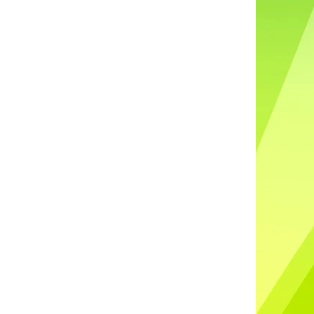
DO UŠÍ NABÍJECÍ K88