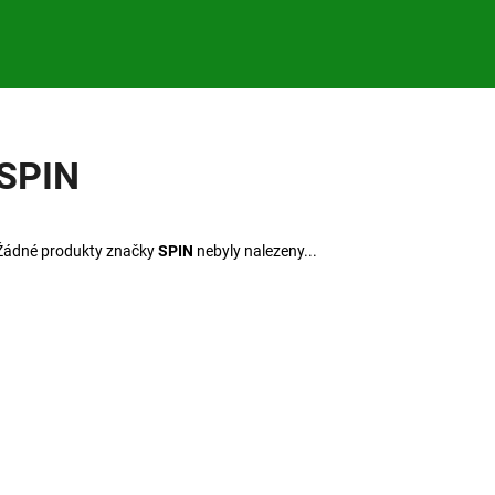
Co potřebujete najít?
SPIN
HLEDAT
Žádné produkty značky
SPIN
nebyly nalezeny...
Doporučujeme