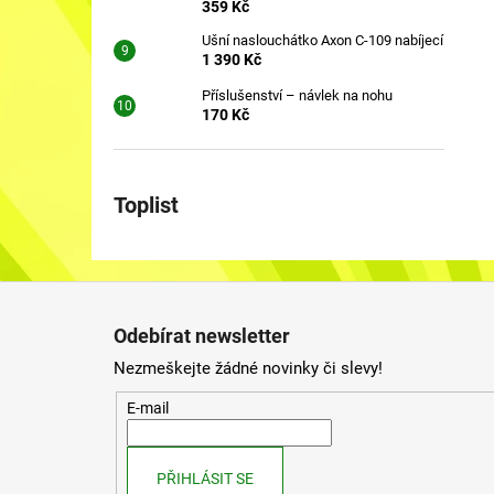
359 Kč
Ušní naslouchátko Axon C-109 nabíjecí
1 390 Kč
Příslušenství – návlek na nohu
170 Kč
Toplist
Z
á
Odebírat newsletter
p
Nezmeškejte žádné novinky či slevy!
a
t
E-mail
í
PŘIHLÁSIT SE