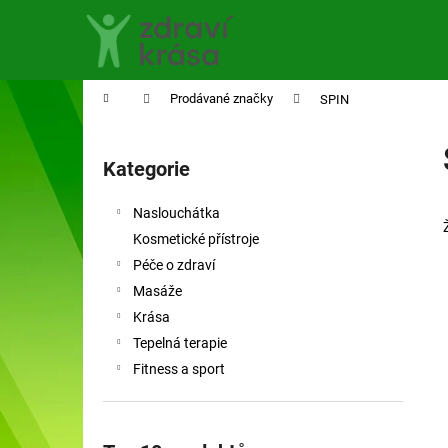
K
Přejít
na
o
obsah
Zpět
Zpět
š
do
do
í
Domů
Prodávané značky
SPIN
obchodu
obchodu
k
P
o
Kategorie
Přeskočit
s
kategorie
t
Naslouchátka
r
Kosmetické přístroje
a
Péče o zdraví
n
Masáže
n
Krása
í
Tepelná terapie
p
Fitness a sport
a
n
e