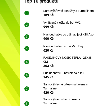
Top 10 produktů
SAMOVÝHŘEVNÉ PONOŽKY S
l
TURMALINEM
Samovýhřevné ponožky s Turmalinem
189 Kč
189 Kč
Vyhřívané vložky do bot VV2
999 Kč
Naslouchátko do uší nabíjecí K88 Axon
900 Kč
Naslouchátko do uší Mini Ilwy
620 Kč
RAŠELINOVÝ NOSIČ TEPLA - 28X38
CM
303 Kč
Příslušenství – návlek na ruku
145 Kč
Samovýhřevné ortézy na kolena s
Turmalinem
420 Kč
Samovýhřevný krční límec s
Turmalinem