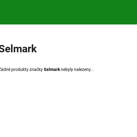
Co potřebujete najít?
Selmark
HLEDAT
Žádné produkty značky
Selmark
nebyly nalezeny...
Doporučujeme