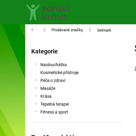
K
Přejít
na
o
obsah
Zpět
Zpět
š
do
do
í
Domů
Prodávané značky
Selmark
obchodu
obchodu
k
P
o
Kategorie
Přeskočit
s
kategorie
t
Naslouchátka
r
Kosmetické přístroje
a
Péče o zdraví
n
Masáže
n
Krása
í
Tepelná terapie
p
Fitness a sport
a
n
e