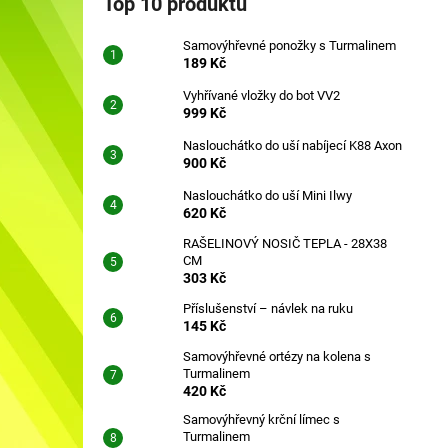
Top 10 produktů
SAMOVÝHŘEVNÉ PONOŽKY S
l
TURMALINEM
Samovýhřevné ponožky s Turmalinem
189 Kč
189 Kč
Vyhřívané vložky do bot VV2
999 Kč
Naslouchátko do uší nabíjecí K88 Axon
900 Kč
Naslouchátko do uší Mini Ilwy
620 Kč
RAŠELINOVÝ NOSIČ TEPLA - 28X38
CM
303 Kč
Příslušenství – návlek na ruku
145 Kč
Samovýhřevné ortézy na kolena s
Turmalinem
420 Kč
Samovýhřevný krční límec s
Turmalinem