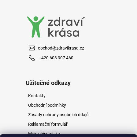
a
j
í
t
?
obchod@zdravikrasa.cz
+420 603 907 460
HLEDAT
Užitečné odkazy
Kontakty
D
o
Obchodní podmínky
p
Zásady ochrany osobních údajů
o
r
Reklamační formulář
u
Moje objednávka