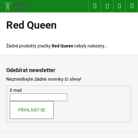
K
Přejít
Hledat
Nákup
M
Přihlášení
na
o
obsah
Zpět
Zpět
košík
š
Red Queen
í
C
k
o
Žádné produkty značky
Red Queen
nebyly nalezeny...
p
o
Z
t
á
Odebírat newsletter
ř
p
Nezmeškejte žádné novinky či slevy!
e
a
b
t
E-mail
u
í
j
PŘIHLÁSIT SE
e
t
e
n