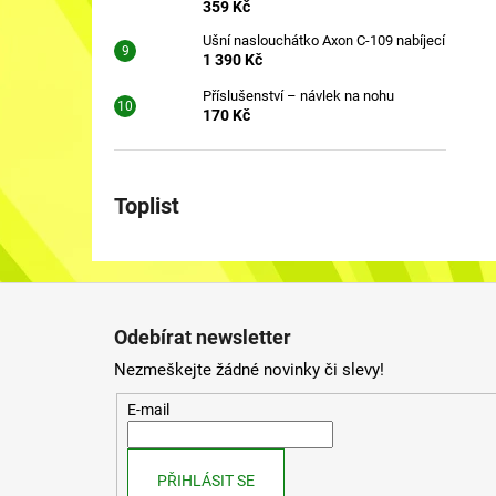
359 Kč
Ušní naslouchátko Axon C-109 nabíjecí
1 390 Kč
Příslušenství – návlek na nohu
170 Kč
Toplist
Z
á
Odebírat newsletter
p
Nezmeškejte žádné novinky či slevy!
a
t
E-mail
í
PŘIHLÁSIT SE