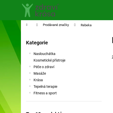
K
Přejít
na
o
obsah
Zpět
Zpět
š
do
do
í
Domů
Prodávané značky
Rebeka
obchodu
obchodu
k
P
o
Kategorie
Přeskočit
s
kategorie
t
Naslouchátka
r
Kosmetické přístroje
a
Péče o zdraví
n
Masáže
n
Krása
í
Tepelná terapie
p
Fitness a sport
a
n
e