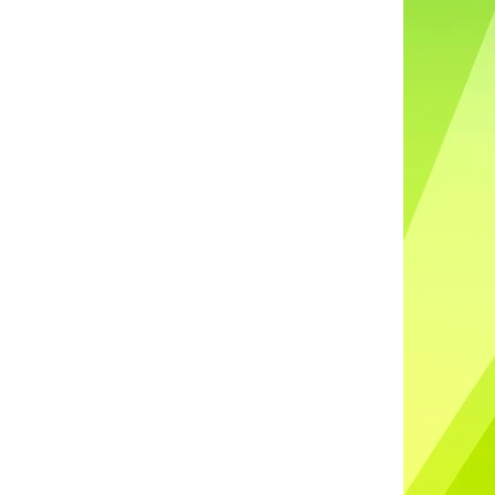
DO UŠÍ NABÍJECÍ K88