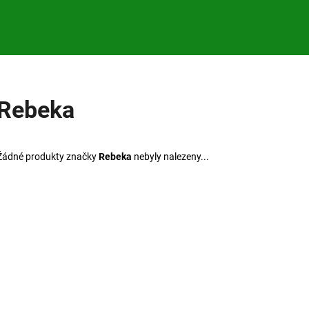
Co potřebujete najít?
Rebeka
HLEDAT
Žádné produkty značky
Rebeka
nebyly nalezeny...
Doporučujeme