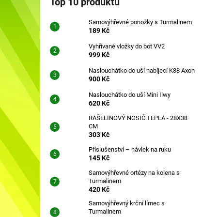
Top 10 produktů
SAMOVÝHŘEVNÉ PONOŽKY S
l
TURMALINEM
Samovýhřevné ponožky s Turmalinem
189 Kč
189 Kč
Vyhřívané vložky do bot VV2
999 Kč
Naslouchátko do uší nabíjecí K88 Axon
900 Kč
Naslouchátko do uší Mini Ilwy
620 Kč
RAŠELINOVÝ NOSIČ TEPLA - 28X38
CM
303 Kč
Příslušenství – návlek na ruku
145 Kč
Samovýhřevné ortézy na kolena s
Turmalinem
420 Kč
Samovýhřevný krční límec s
Turmalinem