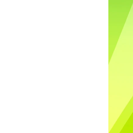
DO UŠÍ NABÍJECÍ K88