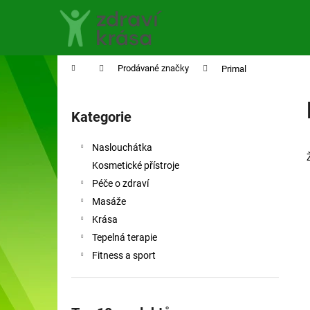
K
Přejít
na
o
obsah
Zpět
Zpět
š
do
do
í
Domů
Prodávané značky
Primal
obchodu
obchodu
k
P
o
Kategorie
Přeskočit
s
kategorie
t
Naslouchátka
r
Kosmetické přístroje
a
Péče o zdraví
n
Masáže
n
Krása
í
Tepelná terapie
p
Fitness a sport
a
n
e