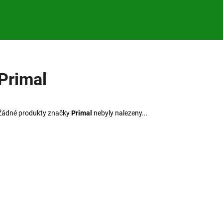
Co potřebujete najít?
Primal
HLEDAT
Žádné produkty značky
Primal
nebyly nalezeny...
Doporučujeme