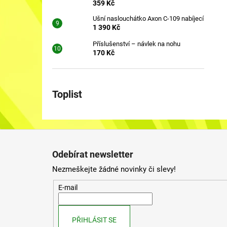
359 Kč
Ušní naslouchátko Axon C-109 nabíjecí
1 390 Kč
Příslušenství – návlek na nohu
170 Kč
Toplist
Z
á
Odebírat newsletter
p
Nezmeškejte žádné novinky či slevy!
a
t
E-mail
í
PŘIHLÁSIT SE