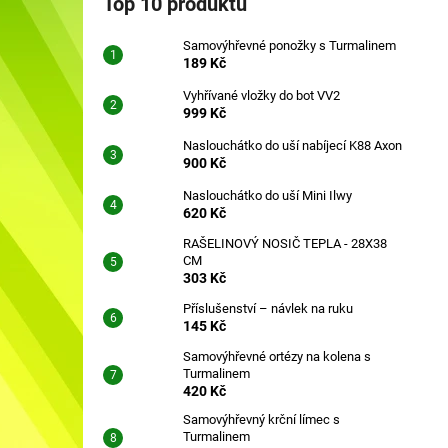
Top 10 produktů
SAMOVÝHŘEVNÉ PONOŽKY S
l
TURMALINEM
Samovýhřevné ponožky s Turmalinem
189 Kč
189 Kč
Vyhřívané vložky do bot VV2
999 Kč
Naslouchátko do uší nabíjecí K88 Axon
900 Kč
Naslouchátko do uší Mini Ilwy
620 Kč
RAŠELINOVÝ NOSIČ TEPLA - 28X38
CM
303 Kč
Příslušenství – návlek na ruku
145 Kč
Samovýhřevné ortézy na kolena s
Turmalinem
420 Kč
Samovýhřevný krční límec s
Turmalinem