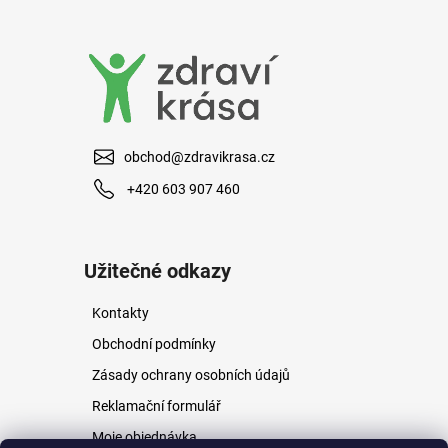
a
j
í
t
?
obchod@zdravikrasa.cz
+420 603 907 460
HLEDAT
Užitečné odkazy
Kontakty
D
o
Obchodní podmínky
p
Zásady ochrany osobních údajů
o
r
Reklamační formulář
u
Moje objednávka