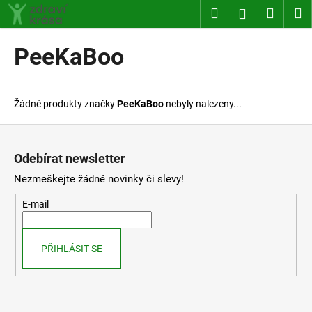
K
Přejít
Hledat
Nákup
M
Přihlášení
na
o
obsah
Zpět
Zpět
košík
š
PeeKaBoo
í
C
k
o
Žádné produkty značky
PeeKaBoo
nebyly nalezeny...
p
o
Z
t
á
Odebírat newsletter
ř
p
Nezmeškejte žádné novinky či slevy!
e
a
b
t
E-mail
u
í
j
PŘIHLÁSIT SE
e
t
e
n