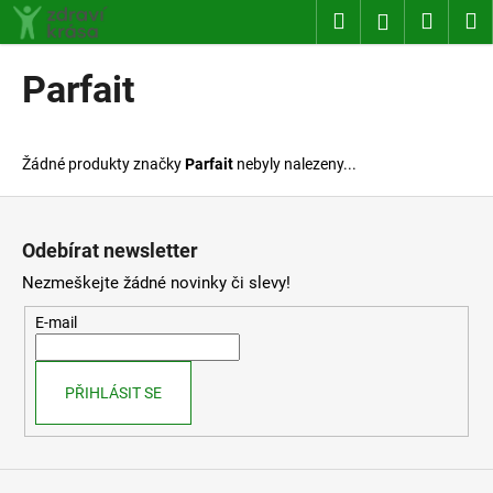
K
Přejít
Hledat
Nákup
M
Přihlášení
na
o
obsah
Zpět
Zpět
košík
š
Parfait
í
C
k
o
Žádné produkty značky
Parfait
nebyly nalezeny...
p
o
Z
t
á
Odebírat newsletter
ř
p
Nezmeškejte žádné novinky či slevy!
e
a
b
t
E-mail
u
í
j
PŘIHLÁSIT SE
e
t
e
n