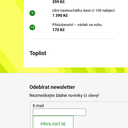
359 Kč
Ušní naslouchátko Axon C-109 nabíjecí
1 390 Kč
Příslušenství – návlek na nohu
170 Kč
Toplist
Z
á
Odebírat newsletter
p
Nezmeškejte žádné novinky či slevy!
a
t
E-mail
í
PŘIHLÁSIT SE