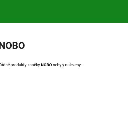
Co potřebujete najít?
NOBO
HLEDAT
Žádné produkty značky
NOBO
nebyly nalezeny...
Doporučujeme