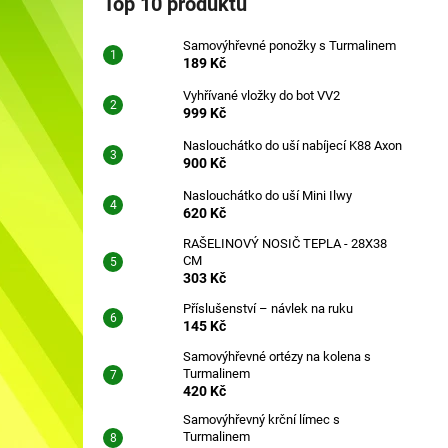
Top 10 produktů
SAMOVÝHŘEVNÉ PONOŽKY S
l
TURMALINEM
Samovýhřevné ponožky s Turmalinem
189 Kč
189 Kč
Vyhřívané vložky do bot VV2
999 Kč
Naslouchátko do uší nabíjecí K88 Axon
900 Kč
Naslouchátko do uší Mini Ilwy
620 Kč
RAŠELINOVÝ NOSIČ TEPLA - 28X38
CM
303 Kč
Příslušenství – návlek na ruku
145 Kč
Samovýhřevné ortézy na kolena s
Turmalinem
420 Kč
Samovýhřevný krční límec s
Turmalinem