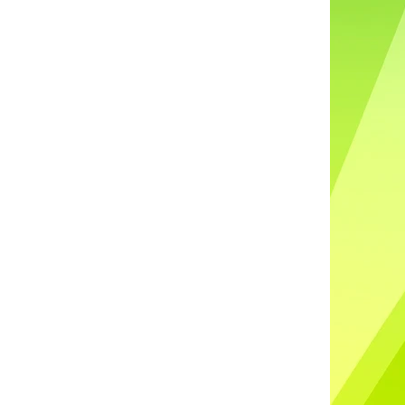
DO UŠÍ NABÍJECÍ K88