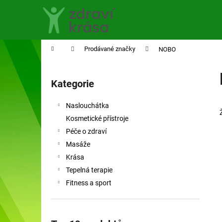
K
Přejít
na
o
obsah
Zpět
Zpět
š
do
do
í
Domů
Prodávané značky
NOBO
obchodu
obchodu
k
P
o
Kategorie
Přeskočit
s
kategorie
t
Naslouchátka
r
Kosmetické přístroje
a
Péče o zdraví
n
Masáže
n
Krása
í
Tepelná terapie
p
Fitness a sport
a
n
e