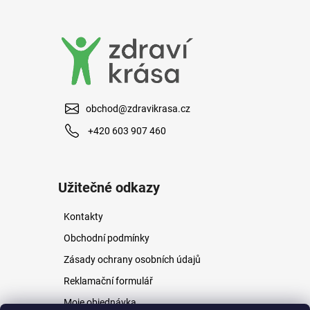
a
j
í
t
?
obchod@zdravikrasa.cz
+420 603 907 460
HLEDAT
Užitečné odkazy
Kontakty
D
o
Obchodní podmínky
p
Zásady ochrany osobních údajů
o
r
Reklamační formulář
u
Moje objednávka