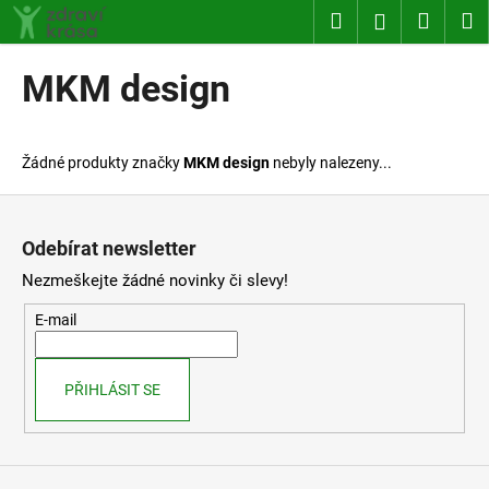
K
Přejít
Hledat
Nákup
M
Přihlášení
na
o
obsah
Zpět
Zpět
košík
š
MKM design
í
C
k
o
Žádné produkty značky
MKM design
nebyly nalezeny...
p
o
Z
t
á
Odebírat newsletter
ř
p
Nezmeškejte žádné novinky či slevy!
e
a
b
t
E-mail
u
í
j
PŘIHLÁSIT SE
e
t
e
n