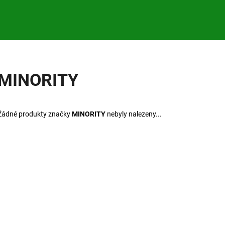
Co potřebujete najít?
MINORITY
HLEDAT
Žádné produkty značky
MINORITY
nebyly nalezeny...
Doporučujeme