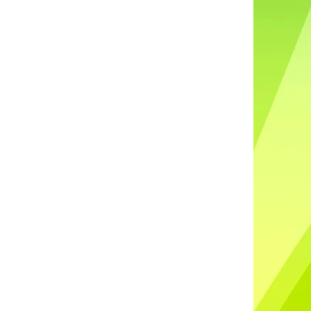
DO UŠÍ NABÍJECÍ K88