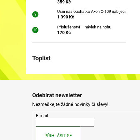
359 Kč
Ušní naslouchátko Axon C-109 nabíjecí
1 390 Kč
Příslušenství – návlek na nohu
170 Kč
Toplist
Z
á
Odebírat newsletter
p
Nezmeškejte žádné novinky či slevy!
a
t
E-mail
í
PŘIHLÁSIT SE