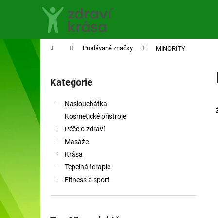
K
Přejít
na
o
obsah
Zpět
Zpět
š
do
do
í
Domů
Prodávané značky
MINORITY
obchodu
obchodu
k
P
o
Kategorie
Přeskočit
s
kategorie
t
Naslouchátka
r
Kosmetické přístroje
a
Péče o zdraví
n
Masáže
n
Krása
í
Tepelná terapie
p
Fitness a sport
a
n
e