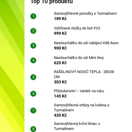
Top 10 produktů
SAMOVÝHŘEVNÉ PONOŽKY S
l
TURMALINEM
Samovýhřevné ponožky s Turmalinem
189 Kč
189 Kč
Vyhřívané vložky do bot VV2
999 Kč
Naslouchátko do uší nabíjecí K88 Axon
900 Kč
Naslouchátko do uší Mini Ilwy
620 Kč
RAŠELINOVÝ NOSIČ TEPLA - 28X38
CM
303 Kč
Příslušenství – návlek na ruku
145 Kč
Samovýhřevné ortézy na kolena s
Turmalinem
420 Kč
Samovýhřevný krční límec s
Turmalinem