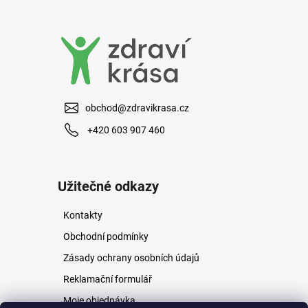
a
j
í
t
?
obchod@zdravikrasa.cz
+420 603 907 460
HLEDAT
Užitečné odkazy
Kontakty
D
o
Obchodní podmínky
p
Zásady ochrany osobních údajů
o
r
Reklamační formulář
u
Moje objednávka