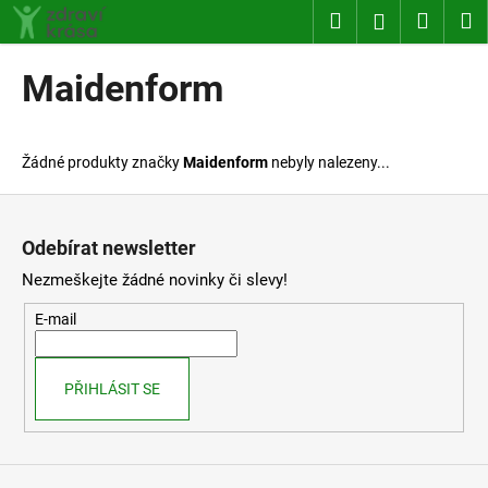
K
Přejít
Hledat
Nákup
M
Přihlášení
na
o
obsah
Zpět
Zpět
košík
š
Maidenform
í
C
k
o
Žádné produkty značky
Maidenform
nebyly nalezeny...
p
o
Z
t
á
Odebírat newsletter
ř
p
Nezmeškejte žádné novinky či slevy!
e
a
b
t
E-mail
u
í
j
PŘIHLÁSIT SE
e
t
e
n