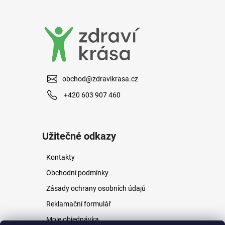
a
j
í
t
?
obchod@zdravikrasa.cz
+420 603 907 460
HLEDAT
Užitečné odkazy
Kontakty
D
o
Obchodní podmínky
p
Zásady ochrany osobních údajů
o
r
Reklamační formulář
u
Moje objednávka