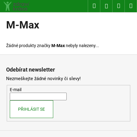
K
Přejít
Hledat
Nákup
M
Přihlášení
na
o
obsah
Zpět
Zpět
košík
š
M-Max
í
C
k
o
Žádné produkty značky
M-Max
nebyly nalezeny...
p
o
Z
t
á
Odebírat newsletter
ř
p
Nezmeškejte žádné novinky či slevy!
e
a
b
t
E-mail
u
í
j
PŘIHLÁSIT SE
e
t
e
n