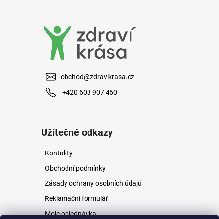
a
j
í
t
?
obchod@zdravikrasa.cz
+420 603 907 460
HLEDAT
Užitečné odkazy
Kontakty
D
o
Obchodní podmínky
p
Zásady ochrany osobních údajů
o
r
Reklamační formulář
u
Moje objednávka