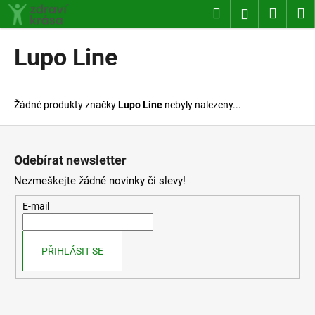
K
Přejít
Hledat
Nákup
M
Přihlášení
na
o
obsah
Zpět
Zpět
košík
š
Lupo Line
í
C
k
o
Žádné produkty značky
Lupo Line
nebyly nalezeny...
p
o
Z
t
á
Odebírat newsletter
ř
p
Nezmeškejte žádné novinky či slevy!
e
a
b
t
E-mail
u
í
j
PŘIHLÁSIT SE
e
t
e
n