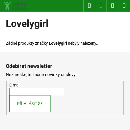
K
Přejít
Hledat
Nákup
M
Přihlášení
na
o
obsah
Zpět
Zpět
košík
š
Lovelygirl
í
C
k
o
Žádné produkty značky
Lovelygirl
nebyly nalezeny...
p
o
Z
t
á
Odebírat newsletter
ř
p
Nezmeškejte žádné novinky či slevy!
e
a
b
t
E-mail
u
í
j
PŘIHLÁSIT SE
e
t
e
n