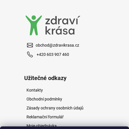
a
j
í
t
?
obchod@zdravikrasa.cz
+420 603 907 460
HLEDAT
Užitečné odkazy
Kontakty
D
o
Obchodní podmínky
p
Zásady ochrany osobních údajů
o
r
Reklamační formulář
u
Moje objednávka