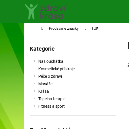
K
Přejít
na
o
obsah
Zpět
Zpět
š
do
do
í
Domů
Prodávané značky
LJR
obchodu
obchodu
k
P
o
Kategorie
Přeskočit
s
kategorie
t
Naslouchátka
r
Kosmetické přístroje
a
Péče o zdraví
n
Masáže
n
Krása
í
Tepelná terapie
p
Fitness a sport
a
n
e