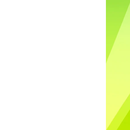
DO UŠÍ NABÍJECÍ K88