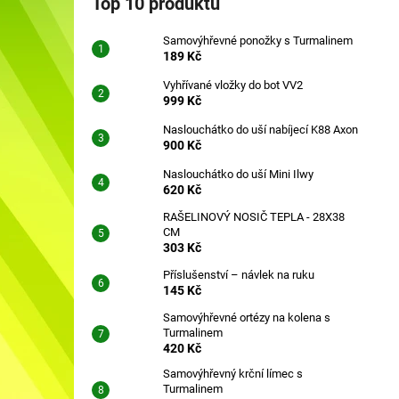
Top 10 produktů
SAMOVÝHŘEVNÉ PONOŽKY S
l
TURMALINEM
Samovýhřevné ponožky s Turmalinem
189 Kč
189 Kč
Vyhřívané vložky do bot VV2
999 Kč
Naslouchátko do uší nabíjecí K88 Axon
900 Kč
Naslouchátko do uší Mini Ilwy
620 Kč
RAŠELINOVÝ NOSIČ TEPLA - 28X38
CM
303 Kč
Příslušenství – návlek na ruku
145 Kč
Samovýhřevné ortézy na kolena s
Turmalinem
420 Kč
Samovýhřevný krční límec s
Turmalinem