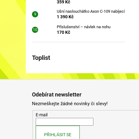
359 Kč
Ušní naslouchátko Axon C-109 nabíjecí
1 390 Kč
Příslušenství – návlek na nohu
170 Kč
Toplist
Z
á
Odebírat newsletter
p
Nezmeškejte žádné novinky či slevy!
a
t
E-mail
í
PŘIHLÁSIT SE