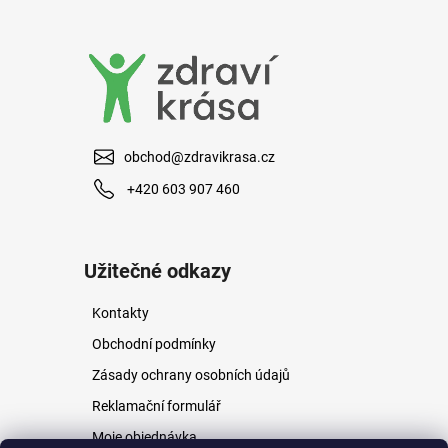
a
j
í
t
?
obchod@zdravikrasa.cz
+420 603 907 460
HLEDAT
Užitečné odkazy
Kontakty
D
o
Obchodní podmínky
p
Zásady ochrany osobních údajů
o
r
Reklamační formulář
u
Moje objednávka