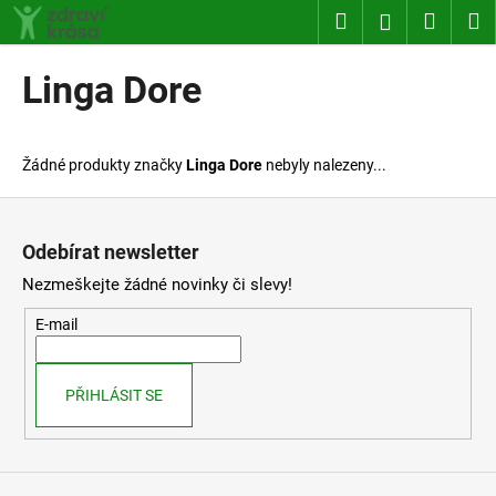
K
Přejít
Hledat
Nákup
M
Přihlášení
na
o
obsah
Zpět
Zpět
košík
š
Linga Dore
í
C
k
o
Žádné produkty značky
Linga Dore
nebyly nalezeny...
p
o
Z
t
á
Odebírat newsletter
ř
p
Nezmeškejte žádné novinky či slevy!
e
a
b
t
E-mail
u
í
j
PŘIHLÁSIT SE
e
t
e
n