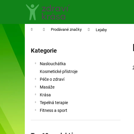
K
Přejít
na
o
obsah
Zpět
Zpět
š
do
do
í
Domů
Prodávané značky
Lejaby
obchodu
obchodu
k
P
o
Kategorie
Přeskočit
s
kategorie
t
Naslouchátka
r
Kosmetické přístroje
a
Péče o zdraví
n
Masáže
n
Krása
í
Tepelná terapie
p
Fitness a sport
a
n
e