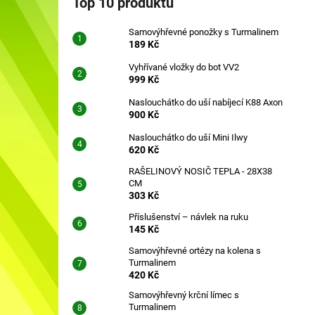
Top 10 produktů
SAMOVÝHŘEVNÉ PONOŽKY S
l
TURMALINEM
Samovýhřevné ponožky s Turmalinem
189 Kč
189 Kč
Vyhřívané vložky do bot VV2
999 Kč
Naslouchátko do uší nabíjecí K88 Axon
900 Kč
Naslouchátko do uší Mini Ilwy
620 Kč
RAŠELINOVÝ NOSIČ TEPLA - 28X38
CM
303 Kč
Příslušenství – návlek na ruku
145 Kč
Samovýhřevné ortézy na kolena s
Turmalinem
420 Kč
Samovýhřevný krční límec s
Turmalinem