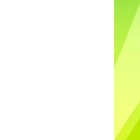
DO UŠÍ NABÍJECÍ K88