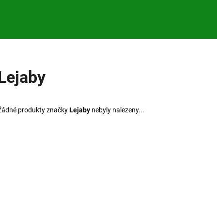
Co potřebujete najít?
Lejaby
HLEDAT
Žádné produkty značky
Lejaby
nebyly nalezeny...
Doporučujeme