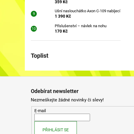
359 Kč
Ušní naslouchátko Axon C-109 nabíjecí
1 390 Kč
Příslušenství – návlek na nohu
170 Kč
Toplist
Z
á
Odebírat newsletter
p
Nezmeškejte žádné novinky či slevy!
a
t
E-mail
í
PŘIHLÁSIT SE